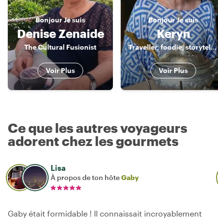
Bonjour
Je suis
Bonjour
Je suis
Denise Zenaide
Keryn
The Cultural Fusionist
Traveller, foodie, storyteller
Voir Plus
Voir Plus
Ce que les autres voyageurs
adorent chez les gourmets
Lisa
À propos de ton hôte
Gaby
Gaby était formidable ! Il connaissait incroyablement