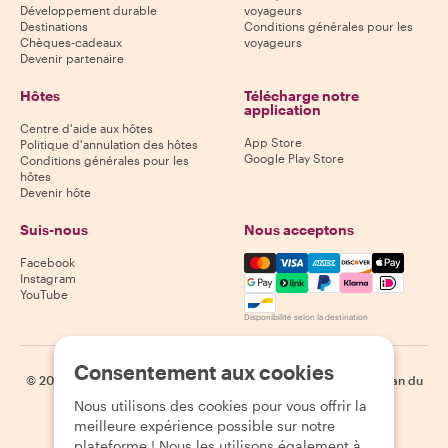
Développement durable
voyageurs
Destinations
Conditions générales pour les
Chèques-cadeaux
voyageurs
Devenir partenaire
Hôtes
Télécharge notre
application
Centre d'aide aux hôtes
App Store
Politique d'annulation des hôtes
Google Play Store
Conditions générales pour les
hôtes
Devenir hôte
Suis-nous
Nous acceptons
Mastercard, Visa, Amex, Di
Facebook
Instagram
YouTube
Disponibilité selon la destination
Consentement aux cookies
©
2026
Withlocals.com
|
Politique de confidentialité
|
Cookies
|
Plan du
site
Nous utilisons des cookies pour vous offrir la
meilleure expérience possible sur notre
plateforme ! Nous les utilisons également à