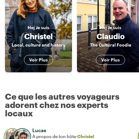
Hej
Je suis
Hej
Je suis
Christel
Claudio
Local, culture and history
The Cultural Foodie
Voir Plus
Voir Plus
Ce que les autres voyageurs
adorent chez nos experts
locaux
Lucas
À propos de ton hôte
Christel