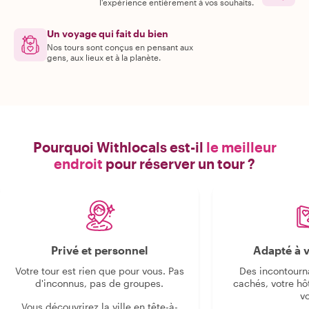
l'expérience entièrement à vos souhaits.
Un voyage qui fait du bien
Nos tours sont conçus en pensant aux
gens, aux lieux et à la planète.
Pourquoi Withlocals est-il
le meilleur
endroit
pour réserver un tour ?
Privé et personnel
Adapté à v
Votre tour est rien que pour vous. Pas
Des incontourn
d'inconnus, pas de groupes.
cachés, votre hô
v
Vous découvrirez la ville en tête-à-