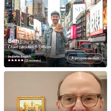
Ben
Chief Sandwich Officer
Je parle
:
English
À propos de moi
(
12
review
s
)