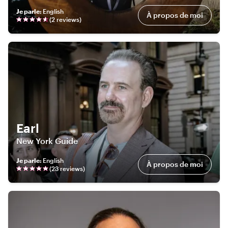
Je parle
:
English
À propos de moi
(
2
review
s
)
Earl
New York Guide
Je parle
:
English
À propos de moi
(
23
review
s
)