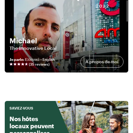
Michael
The Innovative Local
Je parle
:
Ελληνικά • English
À propos de moi
(
35
review
s
)
SAVIEZ-VOUS
Nos hôtes
locaux peuvent