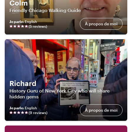
Colm
Friendly Chicago Walking Guide
Je parle
:
English
À propos de moi
(
5
review
s
)
Richard
History Guru of New York City who will share
hidden gems
Je parle
:
English
À propos de moi
(
9
review
s
)