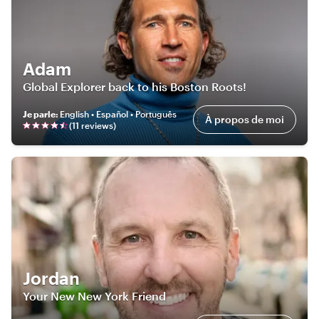
Adam
Global Explorer back to his Boston Roots!
Je parle
:
English • Español • Português
À propos de moi
(
11
review
s
)
Jordan
Your New New York Friend