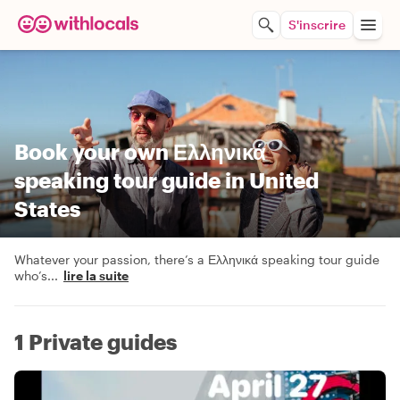
S'inscrire
Book your own Ελληνικά
speaking tour guide in United
States
Whatever your passion, there’s a Ελληνικά speaking tour guide
who’s
...
lire la suite
1 Private guides