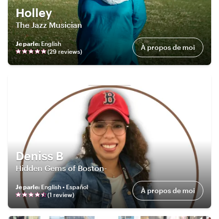
Holley
The Jazz Musician
Je parle
:
English
À propos de moi
(
29
review
s
)
Deniss B
Hidden Gems of Boston-
Je parle
:
English • Español
À propos de moi
(
1
review
)