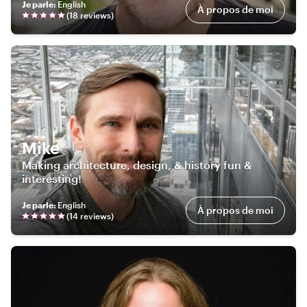
Je parle
:
English
À propos de moi
(
18
review
s
)
Mike
Making architecture, design, & history fun &
interesting!
Je parle
:
English
À propos de moi
(
14
review
s
)