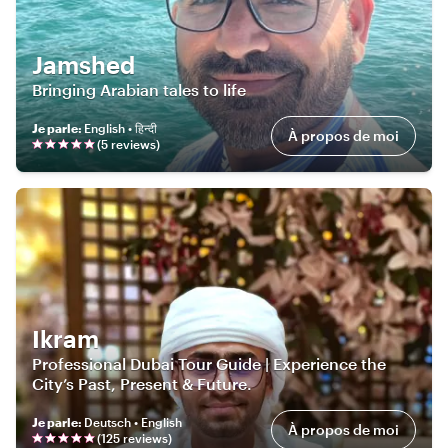
Jamshed
Bringing Arabian tales to life
Je parle
:
English • हिन्दी
À propos de moi
(
5
review
s
)
Ikram
Professional Dubai Tour Guide | Experience the
City’s Past, Present & Future.
Je parle
:
Deutsch • English
À propos de moi
(
125
review
s
)