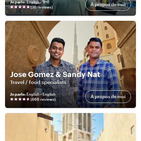
Je parle
:
English • हिन्दी
À propos de moi
(
36
review
s
)
Jose Gomez & Sandy Nat
Travel / food specialists
Je parle
:
English • English
À propos de moi
(
666
review
s
)