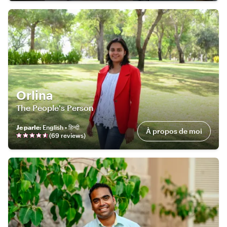
Orlina
The People's Person
Je parle
:
English • हिन्दी
À propos de moi
(
69
review
s
)