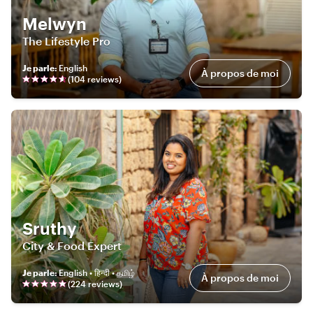
Melwyn
The Lifestyle Pro
Je parle
:
English
À propos de moi
(
104
review
s
)
Sruthy
City & Food Expert
Je parle
:
English • हिन्दी • தமிழ்
À propos de moi
(
224
review
s
)