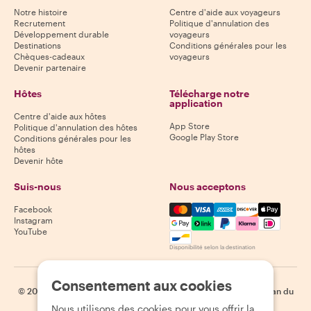
Notre histoire
Centre d'aide aux voyageurs
Recrutement
Politique d'annulation des
Développement durable
voyageurs
Destinations
Conditions générales pour les
Chèques-cadeaux
voyageurs
Devenir partenaire
Hôtes
Télécharge notre
application
Centre d'aide aux hôtes
App Store
Politique d'annulation des hôtes
Google Play Store
Conditions générales pour les
hôtes
Devenir hôte
Suis-nous
Nous acceptons
Mastercard, Visa, Amex, Di
Facebook
Instagram
YouTube
Disponibilité selon la destination
Consentement aux cookies
©
2026
Withlocals.com
|
Politique de confidentialité
|
Cookies
|
Plan du
site
Nous utilisons des cookies pour vous offrir la