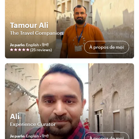
Tamour Ali
The Travel Companion
Je parle
:
English • हिन्दी
À propos de moi
(
25
review
s
)
Ali
Experience Curator
Je parle
:
English • हिन्दी
À propos de moi