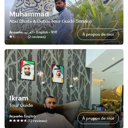
Muhammad
Abu Dhabi & Dubai Tour Guide Service
Je parle
:
العربية • English • हिन्दी
À propos de moi
(
2
review
s
)
Ikram
Tour Guide
Je parle
:
English
À propos de moi
(
12
review
s
)