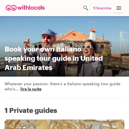
S'inscrire
Book your own Italiano
speaking tour guide in United
Arab Emirates
Whatever your passion, there’s a Italiano speaking tour guide
who’s
...
lire la suite
1 Private guides