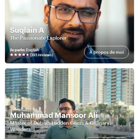
Suqlain A
The Passionate Explorer
Je parle
:
English
À propos de moi
(
191
review
s
)
Muhammad Mansoor Ali
Master of Dubai’s Hidden Gems & Culinary
Wonders