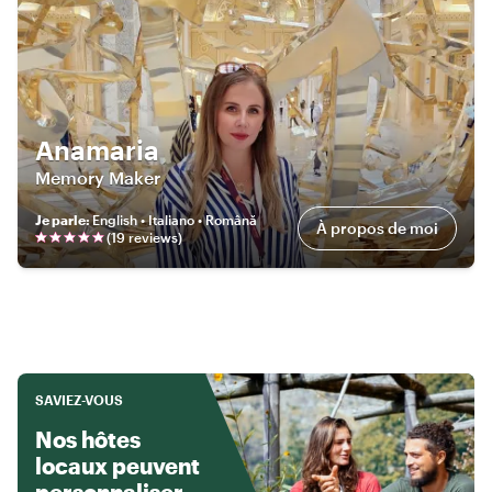
Anamaria
Memory Maker
Je parle
:
English • Italiano • Română
À propos de moi
(
19
review
s
)
SAVIEZ-VOUS
Nos hôtes
locaux peuvent