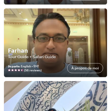
Farhan
Tour Guide + Safari Guide
Je parle
:
English • हिन्दी
À propos de moi
(
56
review
s
)