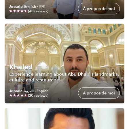
Je parle
:
English • हिन्दी
À propos de moi
(
43
review
s
)
Khaled
Experience learning about Abu Dhabi’s landmarks,
culture and restaurants
Je parle
:
العربية • English
À propos de moi
(
20
review
s
)