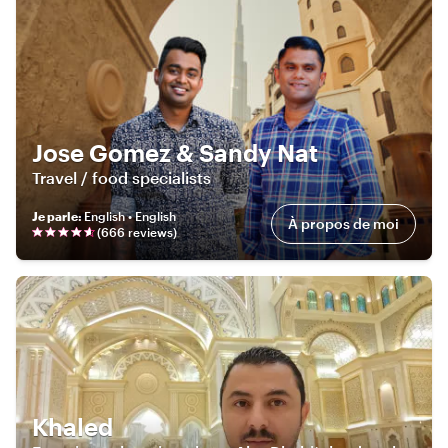
Jose Gomez & Sandy Nat
Travel / food specialists
Je parle
:
English • English
À propos de moi
(
666
review
s
)
Khaled