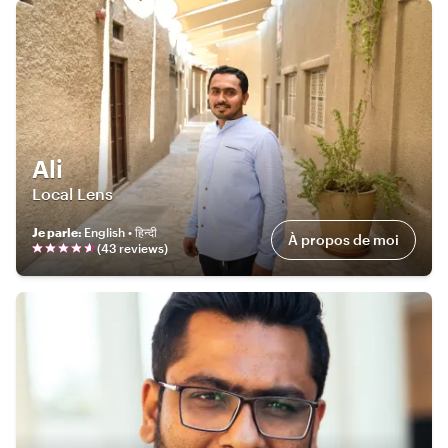
Ali
Local Lens
Je parle
:
English • हिन्दी
À propos de moi
(
43
review
s
)