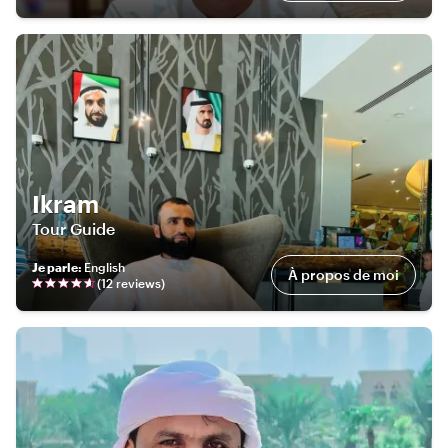
Ikram
Tour Guide
Je parle
:
English
À propos de moi
(
12
review
s
)