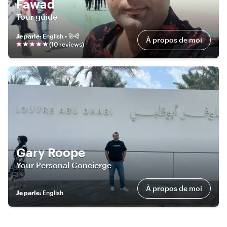
Fawad
Tour guide
Je parle
:
English • हिन्दी
À propos de moi
(
10
review
s
)
Gary Roope
Your Personal Concierge
À propos de moi
Je parle
:
English