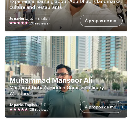
Experience learning about Abu Dhabi’s landmarks,
culture and restaurants
Je parle
:
العربية • English
À propos de moi
(
20
review
s
)
Muhammad Mansoor Ali
Master of Dubai’s Hidden Gems & Culinary
Wonders
Je parle
:
English • हिन्दी
À propos de moi
(
36
review
s
)