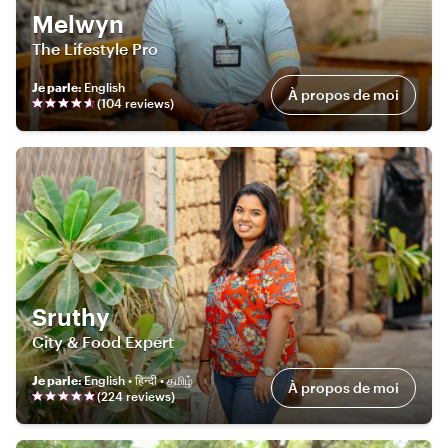
Melwyn
The Lifestyle Pro
Je parle
:
English
À propos de moi
(
104
review
s
)
Sruthy
City & Food Expert
Je parle
:
English • हिन्दी • தமிழ்
À propos de moi
(
224
review
s
)