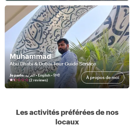
Muhammad
Abu Dhabi & Dubai Tour Guide Service
Je parle
:
العربية • English • हिन्दी
À propos de moi
(
2
review
s
)
Les activités préférées de nos
locaux