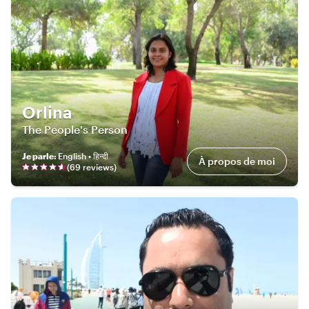
Orlina
The People's Person
Je parle
:
English • हिन्दी
À propos de moi
(
69
review
s
)