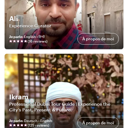
Ali
Experience Curator
Je parle
:
English • हिन्दी
À propos de moi
(
16
review
s
)
Ikram
Professional Dubai Tour Guide | Experience the
City’s Past, Present & Future.
Je parle
:
Deutsch • English
À propos de moi
(
125
review
s
)