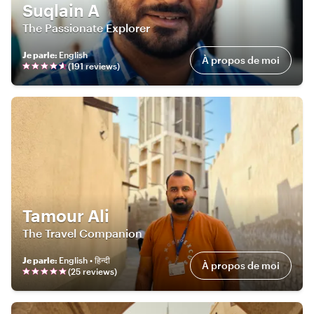
Suqlain A
The Passionate Explorer
Je parle
:
English
À propos de moi
(
191
review
s
)
Tamour Ali
The Travel Companion
Je parle
:
English • हिन्दी
À propos de moi
(
25
review
s
)