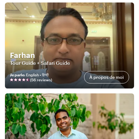
Farhan
Tour Guide + Safari Guide
Je parle
:
English • हिन्दी
À propos de moi
(
56
review
s
)