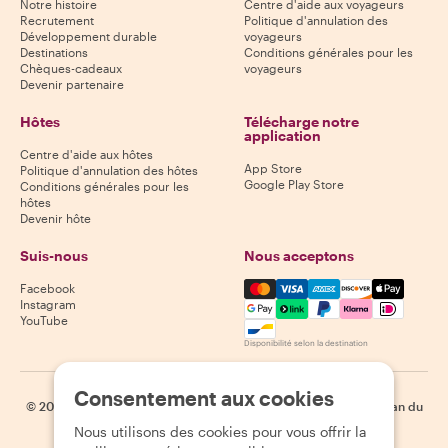
Notre histoire
Centre d'aide aux voyageurs
Recrutement
Politique d'annulation des
Développement durable
voyageurs
Destinations
Conditions générales pour les
Chèques-cadeaux
voyageurs
Devenir partenaire
Hôtes
Télécharge notre
application
Centre d'aide aux hôtes
App Store
Politique d'annulation des hôtes
Google Play Store
Conditions générales pour les
hôtes
Devenir hôte
Suis-nous
Nous acceptons
Mastercard, Visa, Amex, Di
Facebook
Instagram
YouTube
Disponibilité selon la destination
Consentement aux cookies
©
2026
Withlocals.com
|
Politique de confidentialité
|
Cookies
|
Plan du
site
Nous utilisons des cookies pour vous offrir la