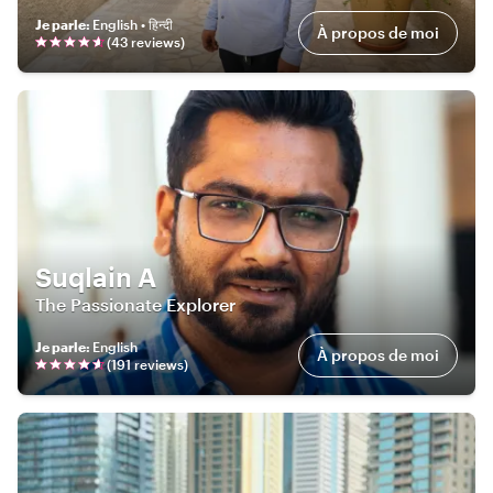
Je parle
:
English • हिन्दी
À propos de moi
(
43
review
s
)
Suqlain A
The Passionate Explorer
Je parle
:
English
À propos de moi
(
191
review
s
)