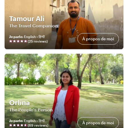
Tamour Ali
The Travel Companion
Je parle
:
English • हिन्दी
À propos de moi
(
25
review
s
)
Orlina
The People's Person
Je parle
:
English • हिन्दी
À propos de moi
(
69
review
s
)