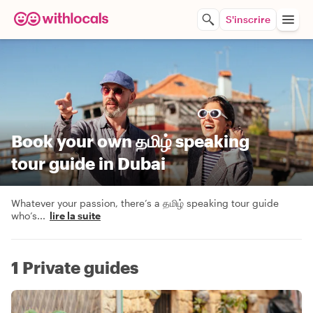
S'inscrire
Book your own தமிழ் speaking
tour guide in Dubai
Whatever your passion, there’s a தமிழ் speaking tour guide
who’s
...
lire la suite
1 Private guides