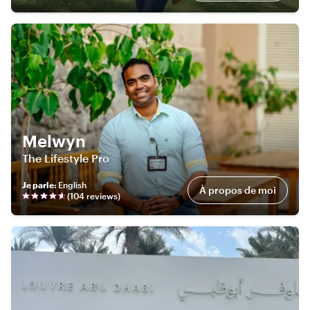
Melwyn
The Lifestyle Pro
Je parle
:
English
À propos de moi
(
104
review
s
)