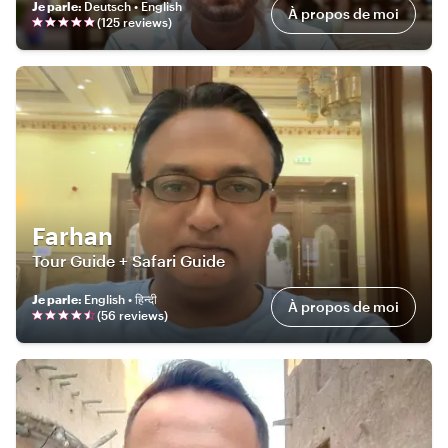
Je parle
:
Deutsch • English
À propos de moi
(
125
review
s
)
Farhan
Tour Guide + Safari Guide
Je parle
:
English • हिन्दी
À propos de moi
(
56
review
s
)