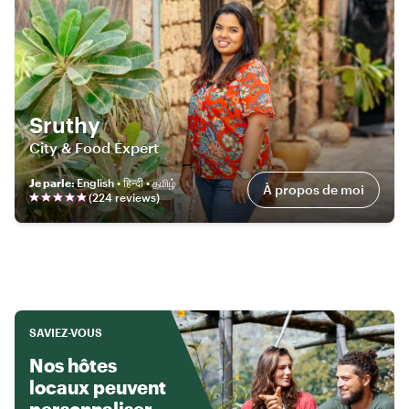
Sruthy
City & Food Expert
Je parle
:
English • हिन्दी • தமிழ்
À propos de moi
(
224
review
s
)
SAVIEZ-VOUS
Nos hôtes
locaux peuvent