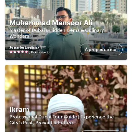
Muhammad Mansoor Ali
Master of Dubai’s Hidden Gems & Culinary
Wonders
Je parle
:
English • हिन्दी
À propos de moi
(
36
review
s
)
Ikram
Professional Dubai Tour Guide | Experience the
City’s Past, Present & Future.