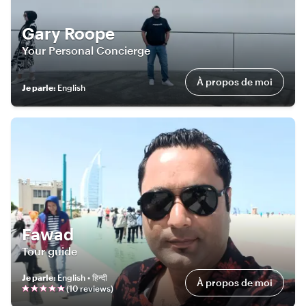
Gary Roope
Your Personal Concierge
À propos de moi
Je parle
:
English
Fawad
Tour guide
Je parle
:
English • हिन्दी
À propos de moi
(
10
review
s
)