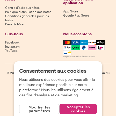
application
Centre d'aide aux hôtes
App Store
Politique d'annulation des hôtes
Google Play Store
Conditions générales pour les
hôtes
Devenir hôte
Suis-nous
Nous acceptons
Mastercard, Visa, Amex, Di
Facebook
Instagram
YouTube
Disponibilité selon la destination
Consentement aux cookies
©
2026
Withlocals.com
|
Politique de confidentialité
|
Cookies
|
Plan du
site
Nous utilisons des cookies pour vous offrir la
meilleure expérience possible sur notre
plateforme ! Nous les utilisons également à
des fins d'analyse et de marketing.
Accepter les
Modifier les
paramètres
cookies