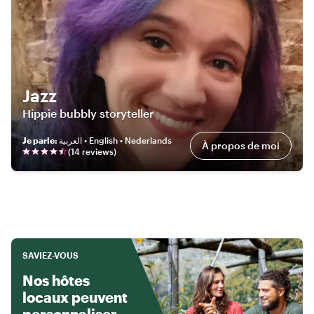
Jazz
Hippie bubbly storyteller
Je parle
:
العربية • English • Nederlands
À propos de moi
(
14
review
s
)
SAVIEZ-VOUS
Nos hôtes
locaux peuvent