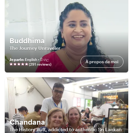
Buddhima
The Journey Unraveler
Je parle
:
English • සිංහල
À propos de moi
(
291
review
s
)
Chandana
The History Buff, addicted to authentic Sri Lankan