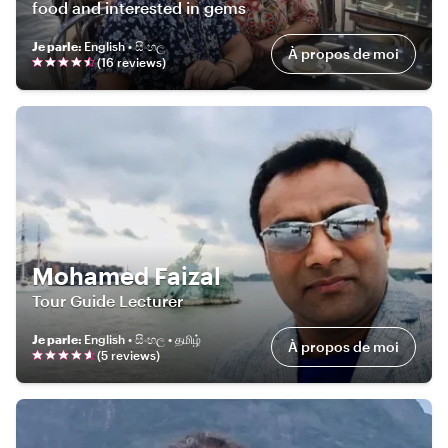
food and interested in gems
Je parle
:
English • සිංහල
À propos de moi
(
16
review
s
)
Mohamed Faizal
Tour Guide Lecturer
Je parle
:
English • සිංහල • தமிழ்
À propos de moi
(
5
review
s
)