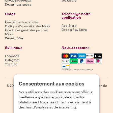
Chèques-cadeaux
voyageurs
Devenir partenaire
Hôtes
Télécharge notre
application
Centre d'aide aux hôtes
App Store
Politique d'annulation des hôtes
Google Play Store
Conditions générales pour les
hôtes
Devenir hôte
Suis-nous
Nous acceptons
Mastercard, Visa, Amex, Di
Facebook
Instagram
YouTube
Disponibilité selon la destination
Consentement aux cookies
©
2026
Withlocals.com
|
Politique de confidentialité
|
Cookies
|
Plan du
site
Nous utilisons des cookies pour vous offrir la
meilleure expérience possible sur notre
plateforme ! Nous les utilisons également à
des fins d'analyse et de marketing.