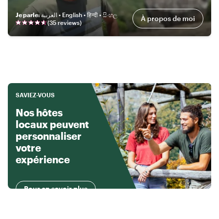
Je parle
:
العربية • English • हिन्दी • සිංහල
À propos de moi
(
35
review
s
)
SAVIEZ-VOUS
Nos hôtes
locaux peuvent
personnaliser
votre
expérience
Pour en savoir plus