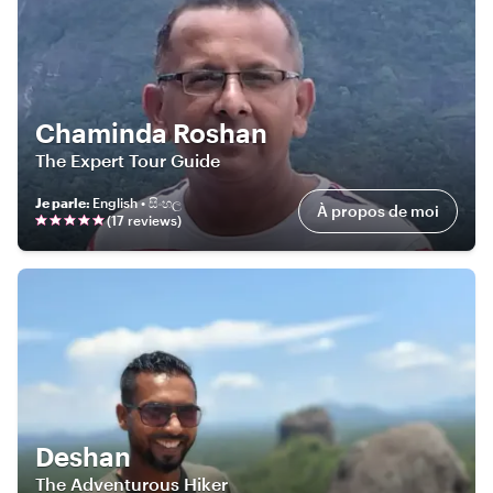
Chaminda Roshan
The Expert Tour Guide
Je parle
:
English • සිංහල
À propos de moi
(
17
review
s
)
Deshan
The Adventurous Hiker