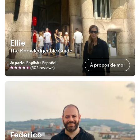
Ellie
The Knowledgeable Guide
Je parle
:
English • Español
À propos de moi
(
502
review
s
)
Federico