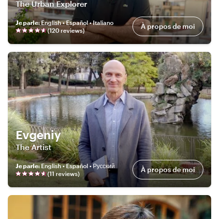
The Urban Explorer
Je parle
:
English • Español • Italiano
À propos de moi
(
120
review
s
)
Evgeniy
The Artist
Je parle
:
English • Español • Русский
À propos de moi
(
11
review
s
)