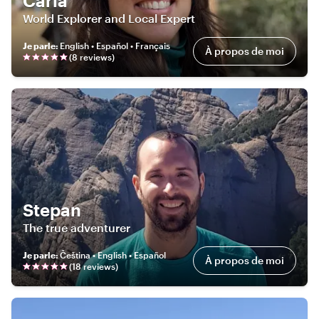
Carla
World Explorer and Local Expert
Je parle
:
English • Español • Français
À propos de moi
(
8
review
s
)
Stepan
The true adventurer
Je parle
:
Čeština • English • Español
À propos de moi
(
18
review
s
)