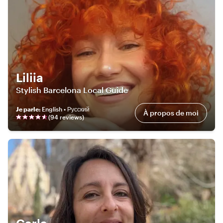
Liliia
Stylish Barcelona Local Guide
Je parle
:
English • Русский
À propos de moi
(
94
review
s
)