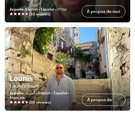
Je parle
:
English • Español • עברית
À propos de moi
(
53
review
s
)
Lounis
Louni's tours
Je parle
:
العربية • English • Español •
Français
À propos de
(
59
review
s
)
moi