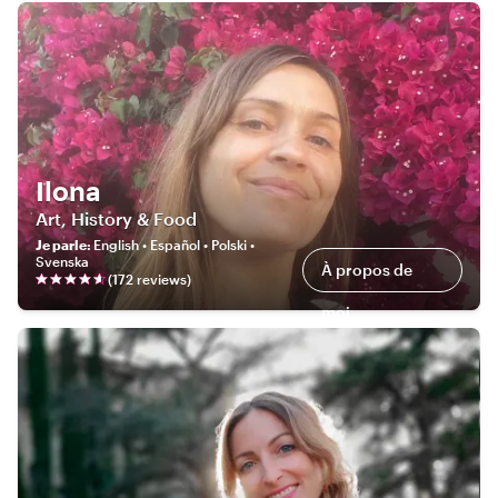
Ilona
Art, History & Food
Je parle
:
English • Español • Polski •
Svenska
À propos de
(
172
review
s
)
moi