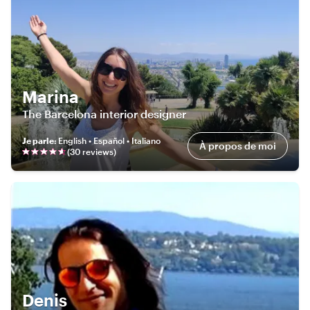
Marina
The Barcelona interior designer
Je parle
:
English • Español • Italiano
À propos de moi
(
30
review
s
)
Denis