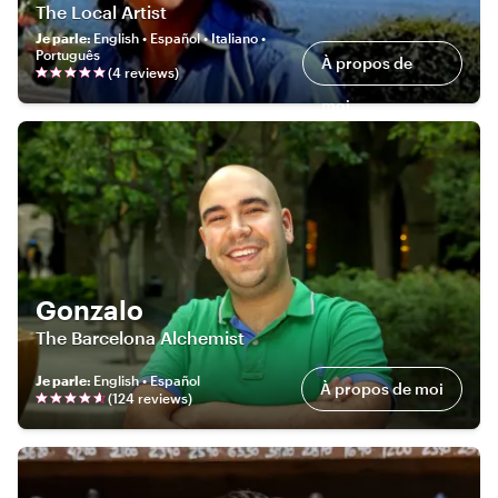
The Local Artist
Je parle
:
English • Español • Italiano •
Português
À propos de
(
4
review
s
)
moi
Gonzalo
The Barcelona Alchemist
Je parle
:
English • Español
À propos de moi
(
124
review
s
)