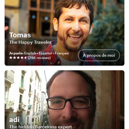
Tomas
The Happy Traveler
Je parle
:
English • Español • Français
À propos de moi
(
296
review
s
)
adi
The hidden Barcelona expert