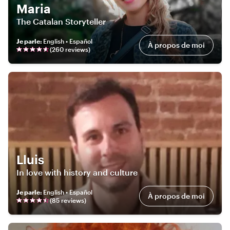
Maria
The Catalan Storyteller
Je parle
:
English • Español
À propos de moi
(
260
review
s
)
Lluis
In love with history and culture
Je parle
:
English • Español
À propos de moi
(
85
review
s
)