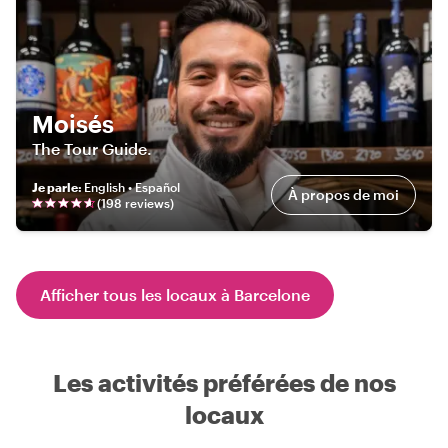
Moisés
The Tour Guide.
Je parle
:
English • Español
À propos de moi
(
198
review
s
)
Afficher tous les locaux à Barcelone
Les activités préférées de nos
locaux