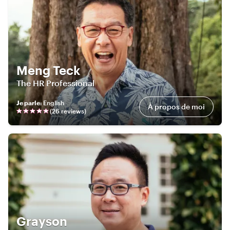
Meng Teck
The HR Professional
Je parle
:
English
À propos de moi
(
26
review
s
)
Grayson