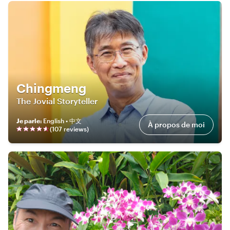
Chingmeng
The Jovial Storyteller
Je parle
:
English • 中文
À propos de moi
(
107
review
s
)