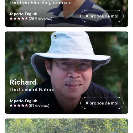
The True-Blue Singaporean
Je parle
:
English
À propos de moi
(
286
review
s
)
Richard
The Lover of Nature
Je parle
:
English
À propos de moi
(
91
review
s
)