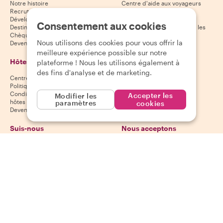
Notre histoire
Centre d'aide aux voyageurs
Recrutement
Politique d'annulation des
Développement durable
voyageurs
Consentement aux cookies
Destinations
Conditions générales pour les
Chèques-cadeaux
voyageurs
Nous utilisons des cookies pour vous offrir la
Devenir partenaire
meilleure expérience possible sur notre
Hôtes
Télécharge notre
plateforme ! Nous les utilisons également à
application
des fins d'analyse et de marketing.
Centre d'aide aux hôtes
App Store
Politique d'annulation des hôtes
Google Play Store
Conditions générales pour les
Accepter les
Modifier les
hôtes
paramètres
cookies
Devenir hôte
Suis-nous
Nous acceptons
Mastercard, Visa, Amex, Di
Facebook
Instagram
YouTube
Disponibilité selon la destination
©
2026
Withlocals.com
|
Politique de confidentialité
|
Cookies
|
Plan du
site