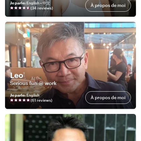
Je parle
:
English • 中文
À propos de moi
(
34
review
s
)
Leo
Serious fun @ work
Je parle
:
English
À propos de moi
(
61
review
s
)