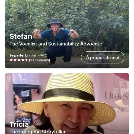
Stefan
The Vocalist and Sustainability Advocate
Je parle
:
English • 中文
À propos de moi
(
27
review
s
)
Tricia
The Energetic Storyteller