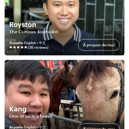
Royston
The Curious Journalist
Je parle
:
English • 中文
À propos de moi
(
36
review
s
)
Kang
One of us is a horse
Je parle
:
English • 中文