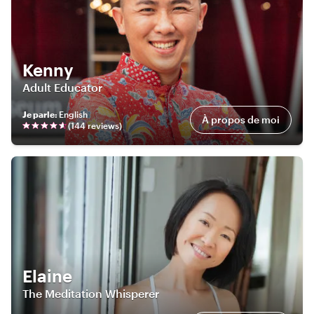
Kenny
Adult Educator
Je parle
:
English
À propos de moi
(
144
review
s
)
Elaine
The Meditation Whisperer