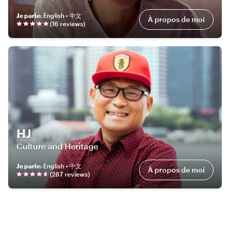
Je parle
:
English • 中文
À propos de moi
(
16
review
s
)
HJ
Culture and Heritage
Je parle
:
English • 中文
À propos de moi
(
287
review
s
)