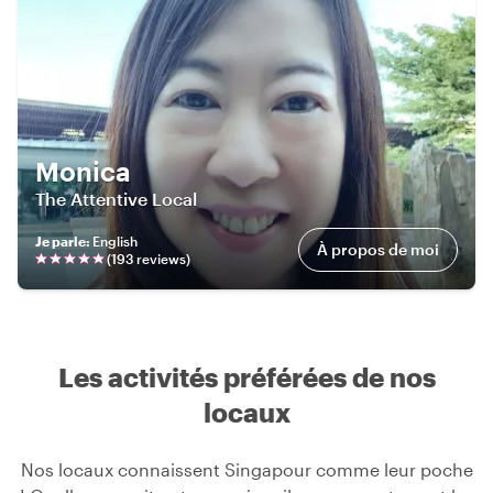
Monica
The Attentive Local
Je parle
:
English
À propos de moi
(
193
review
s
)
Les activités préférées de nos
locaux
Nos locaux connaissent Singapour comme leur poche