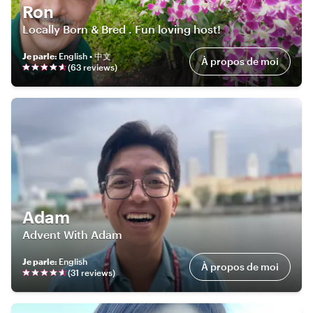
Ron
Locally Born & Bred . Fun loving host!
Je parle
:
English • 中文
À propos de moi
(
63
review
s
)
Adam
Advent With Adam
Je parle
:
English
À propos de moi
(
31
review
s
)