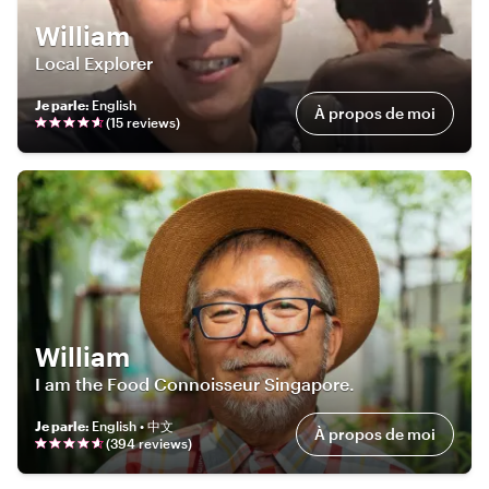
William
Local Explorer
Je parle
:
English
À propos de moi
(
15
review
s
)
William
I am the Food Connoisseur Singapore.
Je parle
:
English • 中文
À propos de moi
(
394
review
s
)