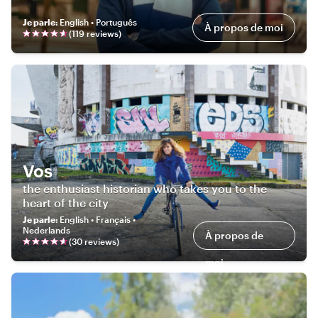
Je parle
:
English • Português
À propos de moi
(
119
review
s
)
Vos
the enthusiast historian who takes you to the
heart of the city
Je parle
:
English • Français •
Nederlands
À propos de
(
30
review
s
)
moi