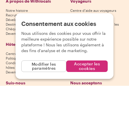
À propos de Withlocals
Voyageurs
Notre histoire
Centre d'aide aux voyageurs
Recrutement
Politique d'annulation des
Développement durable
voyageurs
Consentement aux cookies
Destinations
Conditions générales pour les
Chèques-cadeaux
voyageurs
Nous utilisons des cookies pour vous offrir la
Devenir partenaire
meilleure expérience possible sur notre
Hôtes
Télécharge notre
plateforme ! Nous les utilisons également à
application
des fins d'analyse et de marketing.
Centre d'aide aux hôtes
App Store
Politique d'annulation des hôtes
Google Play Store
Conditions générales pour les
Accepter les
Modifier les
hôtes
paramètres
cookies
Devenir hôte
Suis-nous
Nous acceptons
Mastercard, Visa, Amex, Di
Facebook
Instagram
YouTube
Disponibilité selon la destination
©
2026
Withlocals.com
|
Politique de confidentialité
|
Cookies
|
Plan du