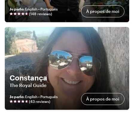
Je parle
:
English • Português
À propos de moi
(
148
review
s
)
Constança
The Royal Guide
Je parle
:
English • Português
À propos de moi
(
43
review
s
)