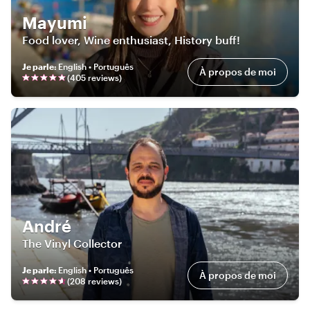
Mayumi
Food lover, Wine enthusiast, History buff!
Je parle
:
English • Português
À propos de moi
(
405
review
s
)
André
The Vinyl Collector
Je parle
:
English • Português
À propos de moi
(
208
review
s
)