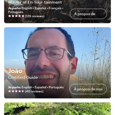
Master of En-Tour-tainment
Je parle
:
English • Español • Français •
Português
À propos de
(
129
review
s
)
moi
João
Certified Guide
Je parle
:
English • Español • Português
À propos de moi
(
40
review
s
)