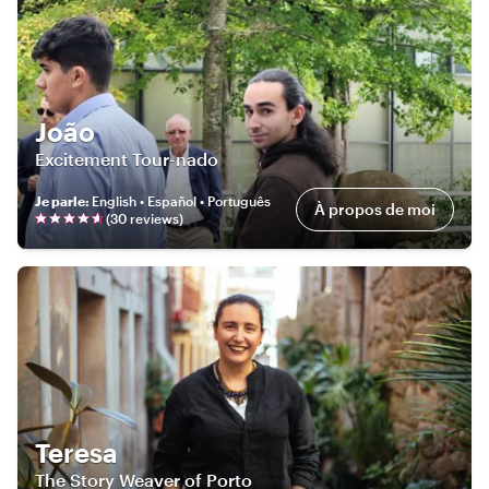
João
Excitement Tour-nado
Je parle
:
English • Español • Português
À propos de moi
(
30
review
s
)
Teresa
The Story Weaver of Porto