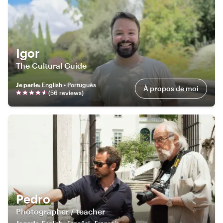
Igor
The Cultural Guide
Je parle
:
English • Português
À propos de moi
(
56
review
s
)
Pedro
Photographer / teacher
Je parle
:
English • Español • Français •