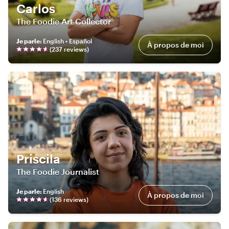
Carlos
The Foodie Art Collector
Je parle
:
English • Español
À propos de moi
(
237
review
s
)
Priscila
The Foodie Journalist
Je parle
:
English
À propos de moi
(
136
review
s
)