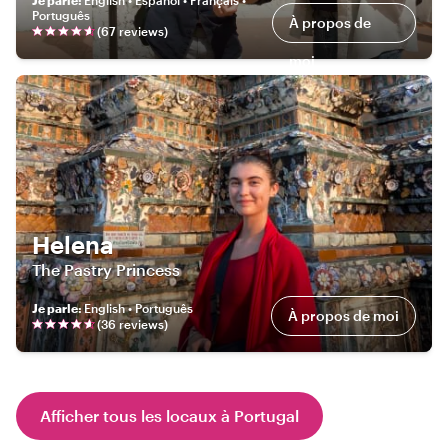
Português
À propos de
(
67
review
s
)
moi
Helena
The Pastry Princess
Je parle
:
English • Português
À propos de moi
(
36
review
s
)
Afficher tous les locaux à Portugal