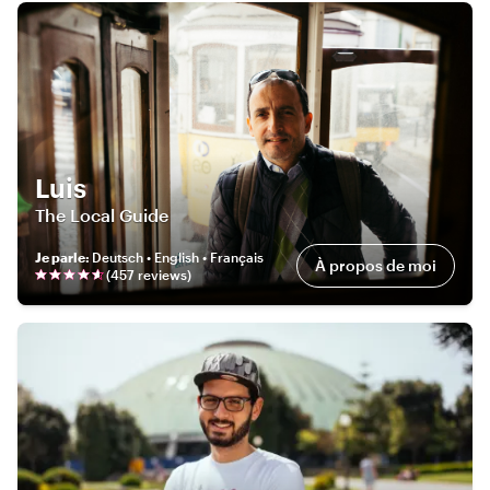
Luis
The Local Guide
Je parle
:
Deutsch • English • Français
À propos de moi
(
457
review
s
)