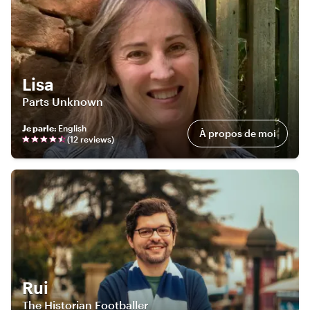
Lisa
Parts Unknown
Je parle
:
English
À propos de moi
(
12
review
s
)
Rui
The Historian Footballer