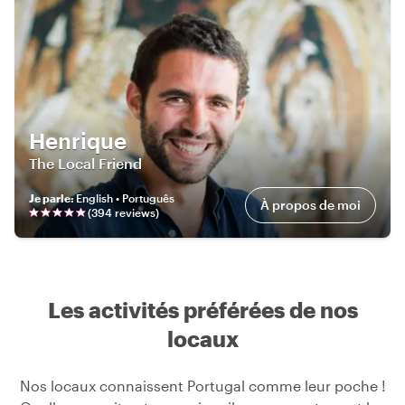
Henrique
The Local Friend
Je parle
:
English • Português
À propos de moi
(
394
review
s
)
Les activités préférées de nos
locaux
Nos locaux connaissent Portugal comme leur poche !