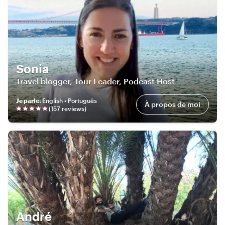
Sonia
Travel blogger, Tour Leader, Podcast Host
Je parle
:
English • Português
À propos de moi
(
157
review
s
)
André