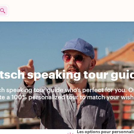
sch speaking tour guid
h speaking tour guide who’s perfect for you. O
ate a 100% personalized tour to match your wish
Les options pour personnali