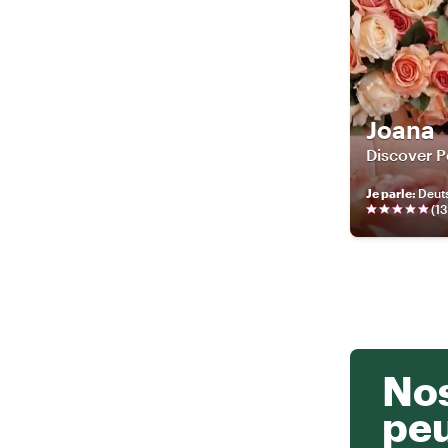
Joana
Discover P
Je parle
:
Deuts
(
13
Nos
pe