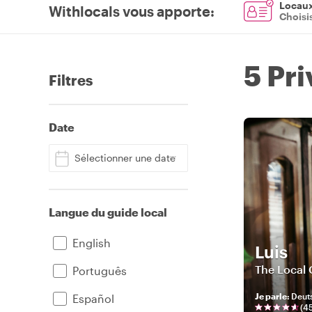
Locaux 
Withlocals vous apporte
:
Choisi
5 Pr
Filtres
Date
Sélectionner une date
Langue du guide local
English
Luis
The Local 
Português
Je parle
:
Deuts
Español
(
4