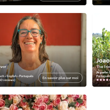
Joao
over
The fri
Je parle
:
ch • English • Português
Portuguê
En savoir plus sur moi
50
review
s
)