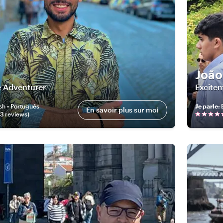
João
e Adventurer
Excite
sh • Português
Je parle
:
En savoir plus sur moi
03
review
s
)