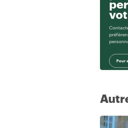
per
vot
Contacte
préféren
personna
Pour 
Autr