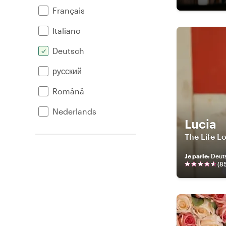
Français
Italiano
Deutsch
русский
Română
Nederlands
Lucia
The Life L
Je parle
:
Deuts
(
8