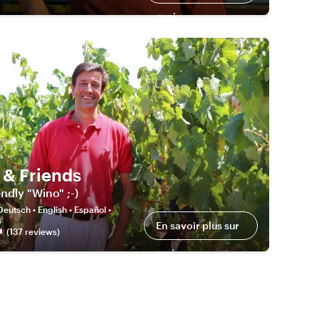
moi
 & Friends
endly "Wino" ;-)
Deutsch • English • Español •
s
En savoir plus sur
(
137
review
s
)
moi