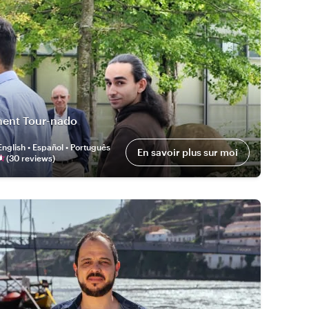
ment Tour-nado
English • Español • Português
En savoir plus sur moi
(
30
review
s
)