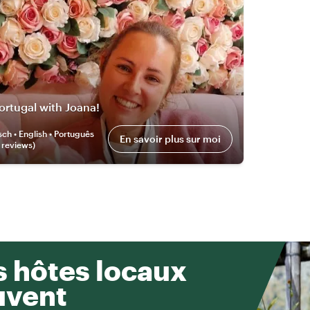
ortugal with Joana!
ch • English • Português
En savoir plus sur moi
review
s
)
 hôtes locaux
uvent