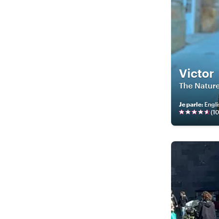
Victor
The Natur
Je parle
:
Engli
(
1