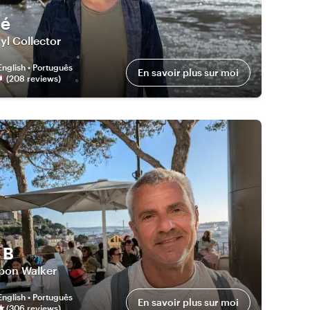
ré
yl Collector
English • Português
En savoir plus sur moi
(
208
review
s
)
 B
sbon Walker
English • Português
En savoir plus sur moi
(
306
review
s
)