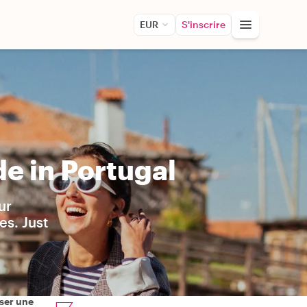
EUR
S'inscrire
e in Portugal
ur
es. Just
ser une