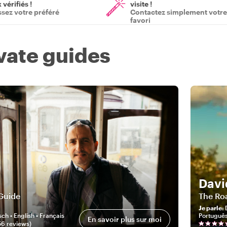
vérifiés !
visite !
ssez votre préféré
Contactez simplement votre
favori
ivate guides
Davi
Guide
The Ro
Je parle
:
ch • English • Français
Portuguê
En savoir plus sur moi
56
review
s
)