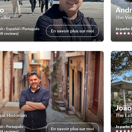
do
And
eller
The Vin
sh • Español • Português
Je parle
:
En savoir plus sur moi
66
review
s
)
João
al Historian
The Li
sh • Português
Je parle
:
En savoir plus sur moi
04
review
s
)