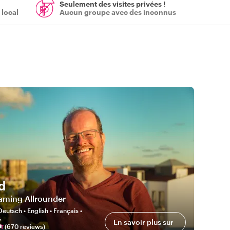
Seulement des visites privées !
 local
Aucun groupe avec des inconnus
d
aming Allrounder
Deutsch • English • Français •
s
En savoir plus sur
(
670
review
s
)