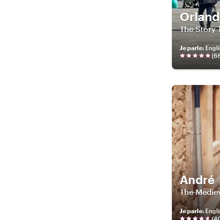
Orlan
The Story T
Je parle
:
Engli
(
6
André
The Mediev
Je parle
:
Engli
(
4