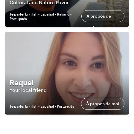
Cultural and Nature Lover
Je parle
:
English • Español • Italiano •
À propos de
Português
moi
Raquel
Your local friend
À propos de moi
Je parle
:
English • Español • Português