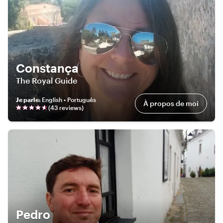
Constança
The Royal Guide
Je parle
:
English • Português
À propos de moi
(
43
review
s
)
Pedro