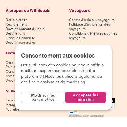
À propos de Withlocals
Voyageurs
Notre histoire
Centre d'aide aux voyageurs
Recrutement
Politique d'annulation des
Développement durable
voyageurs
Destinations
Conditions générales pour les
Chèques-cadeaux
voyageurs
Devenir partenaire
Hôtes
Télécharge notre
Consentement aux cookies
application
Centre d'aide aux hôtes
Nous utilisons des cookies pour vous offrir la
App Store
Politique d'annulation des hôtes
meilleure expérience possible sur notre
Google Play Store
Conditions générales pour les
plateforme ! Nous les utilisons également à
hôtes
Devenir hôte
des fins d'analyse et de marketing.
Suis-nous
Nous acceptons
Accepter les
Modifier les
paramètres
Mastercard, Visa, Amex, Di
cookies
Facebook
Instagram
YouTube
Disponibilité selon la destination