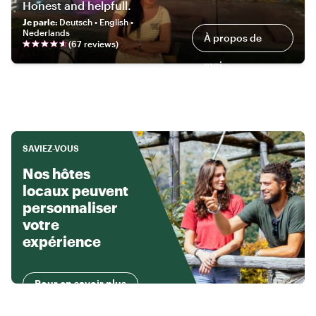
Honest and helpfull.
Je parle
:
Deutsch • English •
Nederlands
À propos de
(
67
review
s
)
moi
SAVIEZ-VOUS
Nos hôtes
locaux peuvent
personnaliser
votre
expérience
Pour en savoir plus