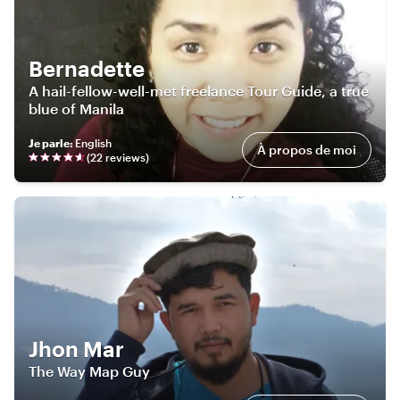
Bernadette
A hail-fellow-well-met freelance Tour Guide, a true
blue of Manila
Je parle
:
English
À propos de moi
(
22
review
s
)
Jhon Mar
The Way Map Guy