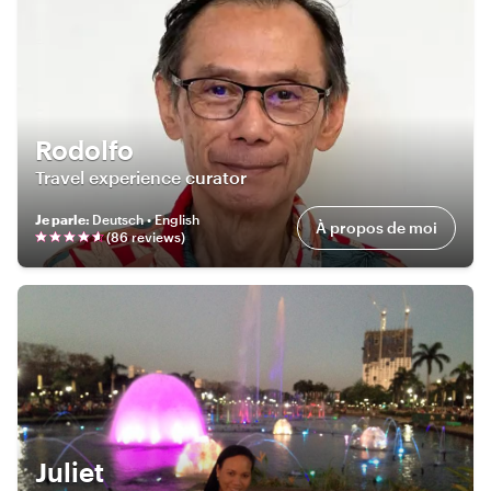
Rodolfo
Travel experience curator
Je parle
:
Deutsch • English
À propos de moi
(
86
review
s
)
Juliet