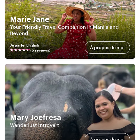
Marie Jane
Your Friendly Travel Companion in Manila and
Beyond
Je parle
:
English
À propos de moi
(
6
review
s
)
Mary Joefresa
Wanderlust Introvert
À propos de moi