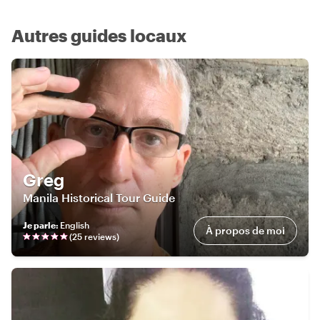
Autres guides locaux
Greg
Manila Historical Tour Guide
Je parle
:
English
À propos de moi
(
25
review
s
)