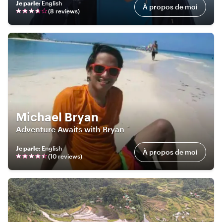
Je parle
:
English
À propos de moi
(
8
review
s
)
Michael Bryan
Adventure Awaits with Bryan
Je parle
:
English
À propos de moi
(
10
review
s
)