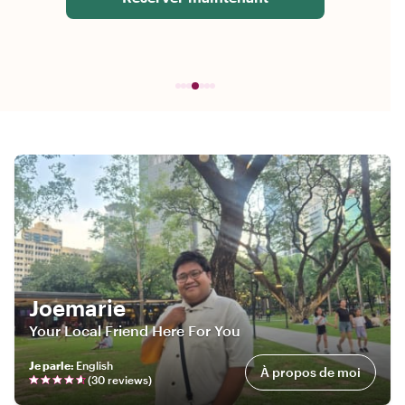
Joemarie
Your Local Friend Here For You
Je parle
:
English
À propos de moi
(
30
review
s
)