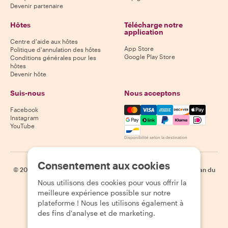
Devenir partenaire
Hôtes
Télécharge notre
application
Centre d'aide aux hôtes
App Store
Politique d'annulation des hôtes
Google Play Store
Conditions générales pour les
hôtes
Devenir hôte
Suis-nous
Nous acceptons
Mastercard, Visa, Amex, Di
Facebook
Instagram
YouTube
Disponibilité selon la destination
Consentement aux cookies
©
2026
Withlocals.com
|
Politique de confidentialité
|
Cookies
|
Plan du
site
Nous utilisons des cookies pour vous offrir la
meilleure expérience possible sur notre
plateforme ! Nous les utilisons également à
des fins d'analyse et de marketing.