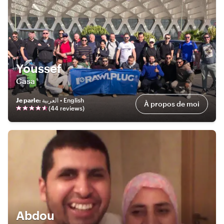
Youssef
Casa
Je parle
:
العربية • English
À propos de moi
(
44
review
s
)
Abdou