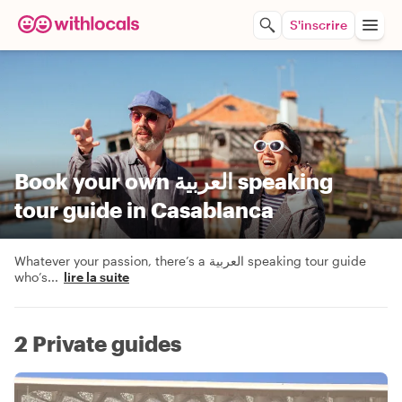
S'inscrire
Book your own العربية speaking
tour guide in Casablanca
Whatever your passion, there’s a العربية speaking tour guide
who’s
...
lire la suite
2 Private guides