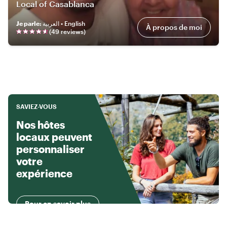
Local of Casablanca
Je parle
:
العربية • English
À propos de moi
(
49
review
s
)
SAVIEZ-VOUS
Nos hôtes
locaux peuvent
personnaliser
votre
expérience
Pour en savoir plus