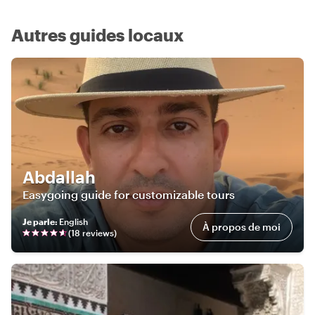
Autres guides locaux
Abdallah
Easygoing guide for customizable tours
Je parle
:
English
À propos de moi
(
18
review
s
)