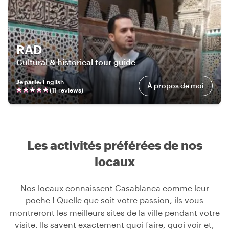
RAD
Cultural & historical tour guide
Je parle
:
English
À propos de moi
(
11
review
s
)
Les activités préférées de nos
locaux
Nos locaux connaissent Casablanca comme leur
poche ! Quelle que soit votre passion, ils vous
montreront les meilleurs sites de la ville pendant votre
visite. Ils savent exactement quoi faire, quoi voir et,