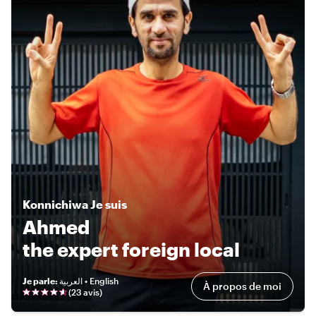
Konnichiwa
Je suis
Ahmed
the expert foreign local
Je parle
:
العربية • English
À propos de moi
(
23 avis
)