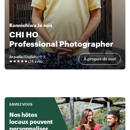
Konnichiwa
Je suis
CHI HO
Professional Photographer
Je parle
:
English • 中文
À propos de moi
(
24 avis
)
SAVIEZ-VOUS
Nos hôtes
locaux peuvent
personnaliser