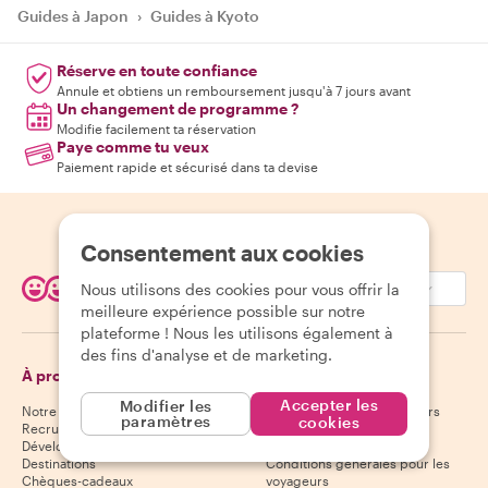
Guides à Japon
›
Guides à Kyoto
Réserve en toute confiance
Annule et obtiens un remboursement jusqu'à 7 jours avant
Un changement de programme ?
Modifie facilement ta réservation
Paye comme tu veux
Paiement rapide et sécurisé dans ta devise
Consentement aux cookies
EUR (€)
Nous utilisons des cookies pour vous offrir la
meilleure expérience possible sur notre
plateforme ! Nous les utilisons également à
des fins d'analyse et de marketing.
À propos de Withlocals
Voyageurs
Accepter les
Modifier les
Notre histoire
Centre d'aide aux voyageurs
paramètres
cookies
Recrutement
Politique d'annulation des
Développement durable
voyageurs
Destinations
Conditions générales pour les
Chèques-cadeaux
voyageurs