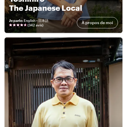
The Japanese Local
Je parle
:
English • 日本語
À propos de moi
(
342 avis
)