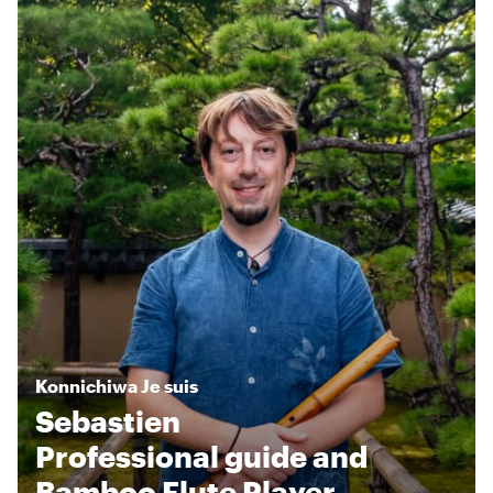
Konnichiwa
Je suis
Sebastien
Professional guide and
Bamboo Flute Player