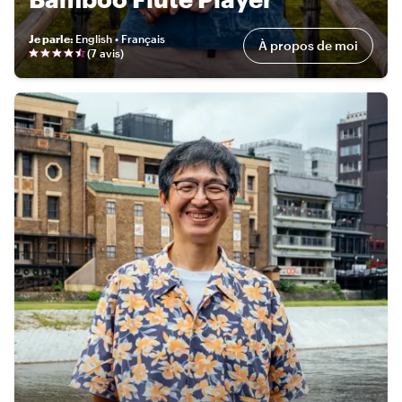
Je parle
:
English • Français
À propos de moi
(
7 avis
)