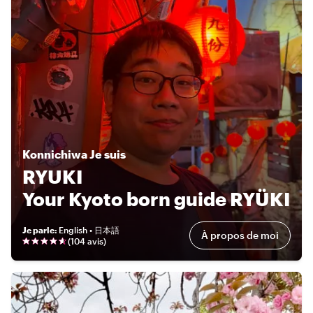
Konnichiwa
Je suis
RYUKI
Your Kyoto born guide RYÜKI
Je parle
:
English • 日本語
À propos de moi
(
104 avis
)