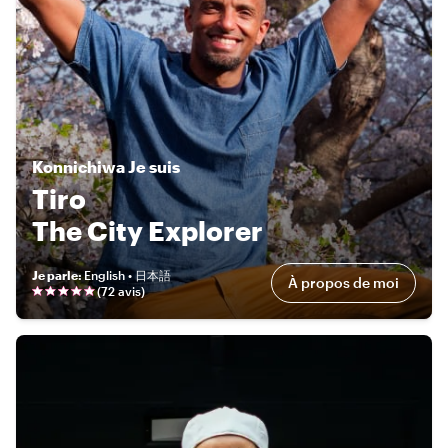
Konnichiwa
Je suis
Tiro
The City Explorer
Je parle
:
English • 日本語
À propos de moi
(
72 avis
)