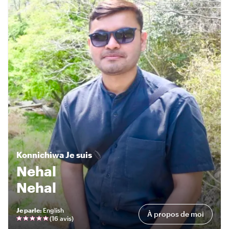
Konnichiwa
Je suis
Nehal
Nehal
Je parle
:
English
À propos de moi
(
16 avis
)