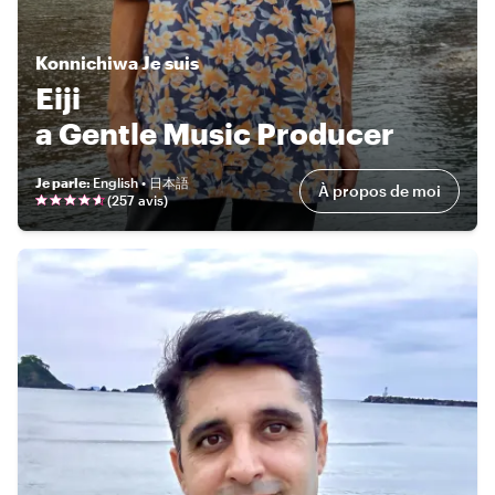
Konnichiwa
Je suis
Eiji
a Gentle Music Producer
Je parle
:
English • 日本語
À propos de moi
(
257 avis
)