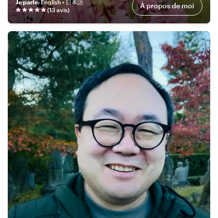
Je parle
:
English • 日本語
À propos de moi
(
13 avis
)