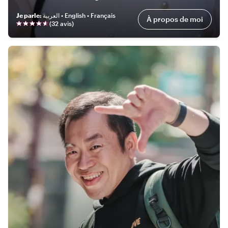
Je parle
:
العربية • English • Français
À propos de moi
(
32 avis
)