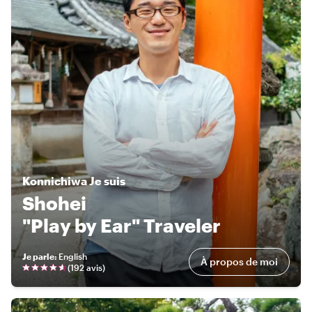
Konnichiwa
Je suis
Shohei
"Play by Ear" Traveler
Je parle
:
English
À propos de moi
(
192 avis
)