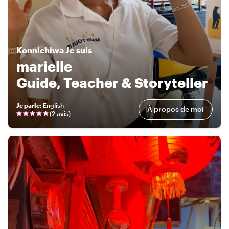
Konnichiwa
Je suis
marielle
Guide, Teacher & Storyteller
Je parle
:
English
À propos de moi
(
2 avis
)