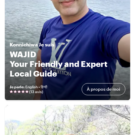
Konnichiwa
Je suis
WAJID
Your Friendly and Expert
Local Guide
Je parle
:
English • हिन्दी
À propos de moi
(
13 avis
)