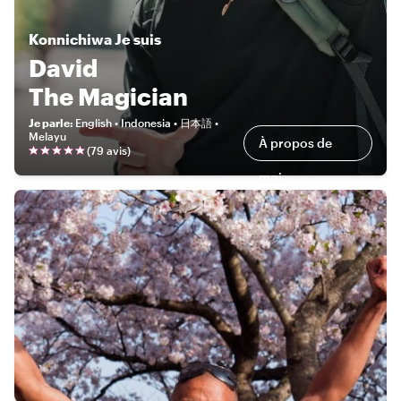
Konnichiwa
Je suis
David
The Magician
Je parle
:
English • Indonesia • 日本語 •
Melayu
À propos de
(
79 avis
)
moi