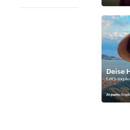
Deise 
Let’s expl
Je parle
:
Engli