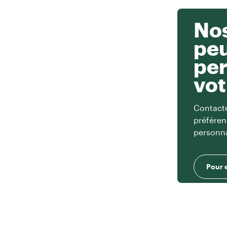
Nos
pe
per
vot
Contacte
préféren
personna
Pour 