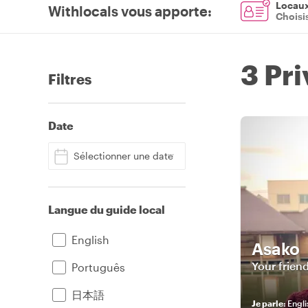
Locaux 
Withlocals vous apporte
:
Choisi
3 Pri
Filtres
Date
Sélectionner une date
Langue du guide local
English
Asako
Português
日本語
Je parle
:
Engl