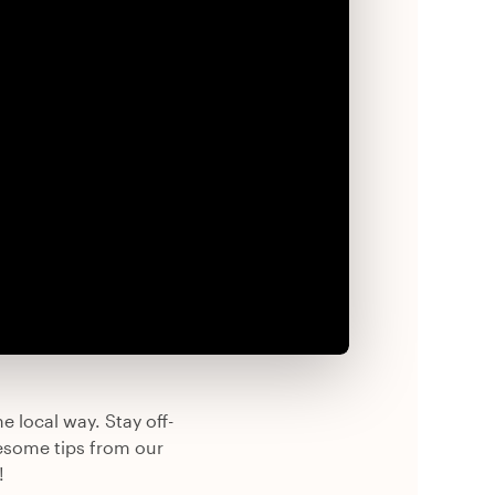
e local way. Stay off-
esome tips from our
!