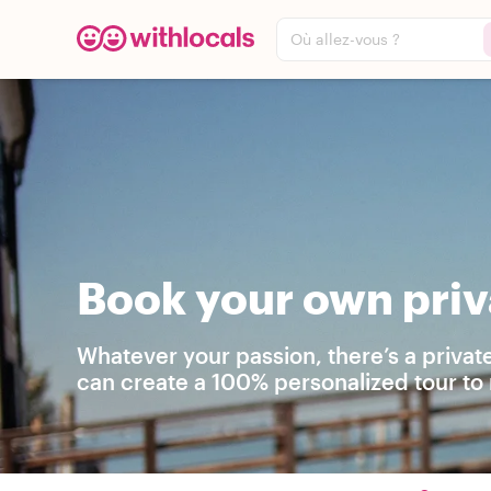
Où allez-vous ?
Book your own priva
Whatever your passion, there’s a privat
can create a 100% personalized tour to 