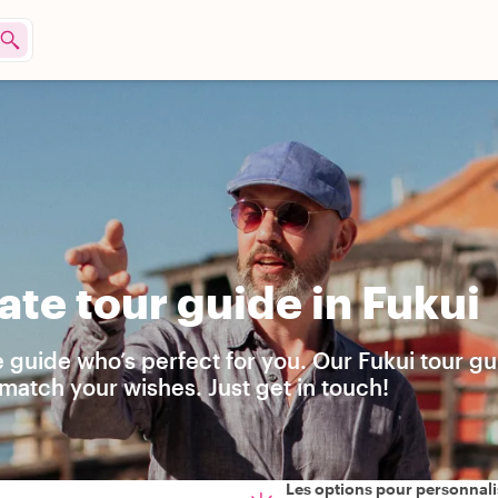
te tour guide in Fukui
e guide who’s perfect for you. Our Fukui tour g
match your wishes. Just get in touch!
Les options pour personnali