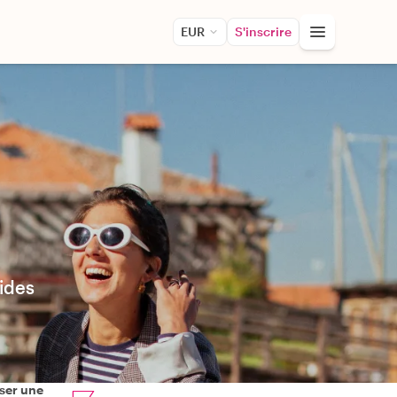
EUR
S'inscrire
uides
ser une