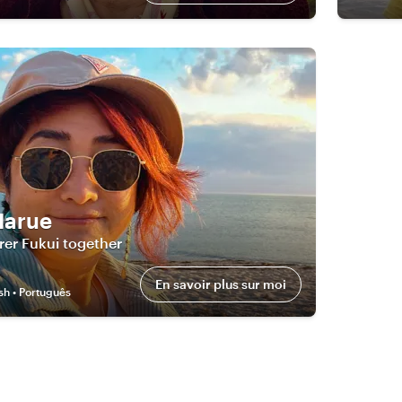
Harue
orer Fukui together
En savoir plus sur moi
sh • Português