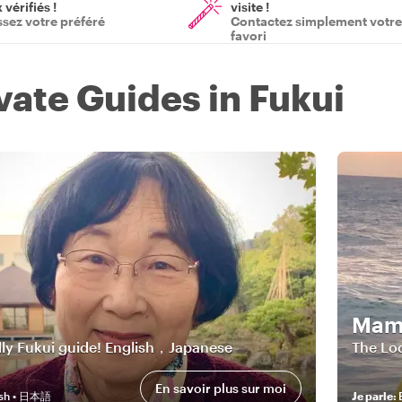
vérifiés !
visite !
ssez votre préféré
Contactez simplement votre
favori
vate Guides in Fukui
Mam
Your friendly Fukui guide! English，Japanese
The Loc
En savoir plus sur moi
ish • 日本語
Je parle
: