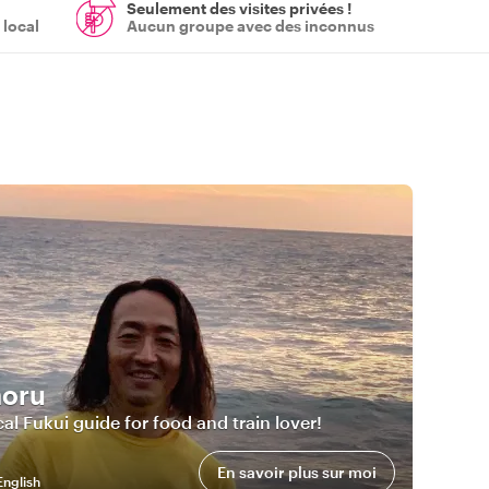
Seulement des visites privées !
 local
Aucun groupe avec des inconnus
oru
al Fukui guide for food and train lover!
En savoir plus sur moi
English