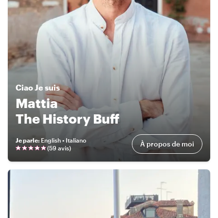
Ciao
Je suis
Mattia
The History Buff
Je parle
:
English • Italiano
À propos de moi
(
59 avis
)