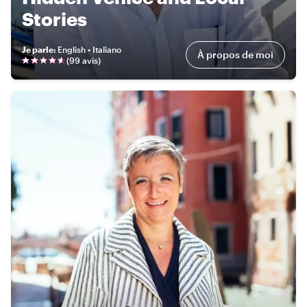
Stories
Je parle
:
English • Italiano
À propos de moi
(
99 avis
)