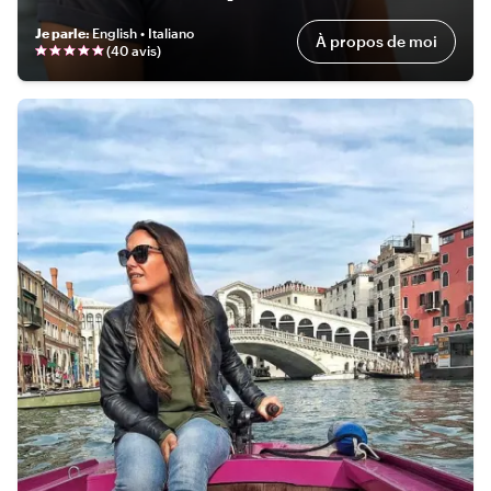
Je parle
:
English • Italiano
À propos de moi
(
40 avis
)