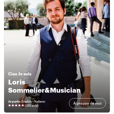
Ciao
Je suis
Loris
Sommelier&Musician
Je parle
:
English • Italiano
À propos de moi
(
310 avis
)