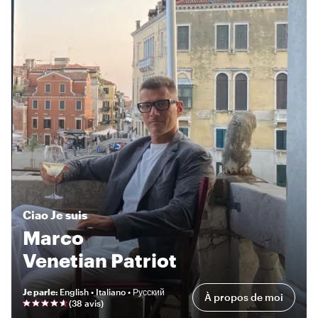
Ciao
Je suis
Marco
Venetian Patriot
Je parle
:
English • Italiano • Русский
À propos de moi
(
38 avis
)