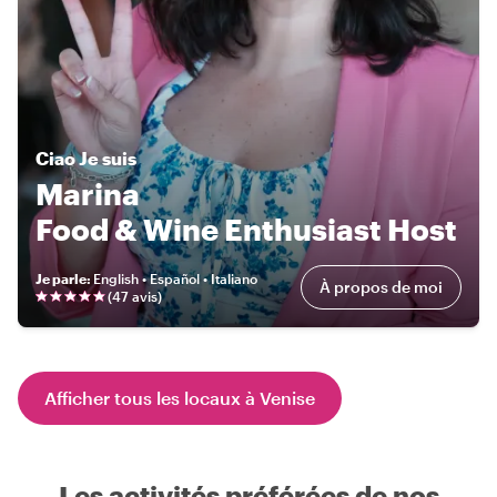
Ciao
Je suis
Marina
Food & Wine Enthusiast Host
Je parle
:
English • Español • Italiano
À propos de moi
(
47 avis
)
Afficher tous les locaux à Venise
Les activités préférées de nos