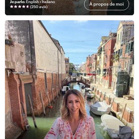
Je parle
:
English • Italiano
À propos de moi
(
250 avis
)