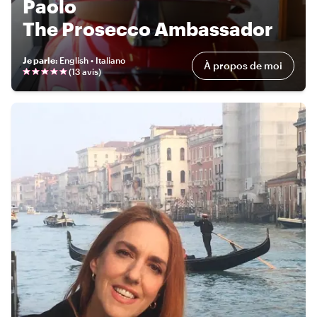
Paolo
The Prosecco Ambassador
Je parle
:
English • Italiano
À propos de moi
(
13 avis
)