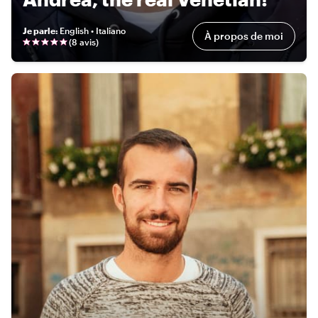
Je parle
:
English • Italiano
À propos de moi
(
8 avis
)