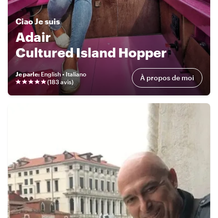
Ciao
Je suis
Adair
Cultured Island Hopper
Je parle
:
English • Italiano
À propos de moi
(
183 avis
)