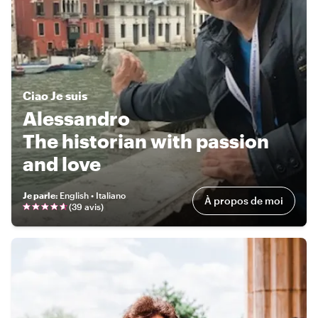
Ciao
Je suis
Alessandro
The historian with passion
and love
Je parle
:
English • Italiano
À propos de moi
(
39 avis
)