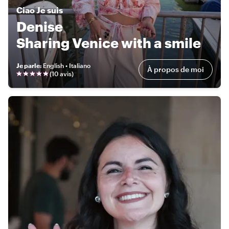
Ciao
Je suis
Denise
Sharing Venice with a smile
Je parle
:
English • Italiano
À propos de moi
(
10 avis
)