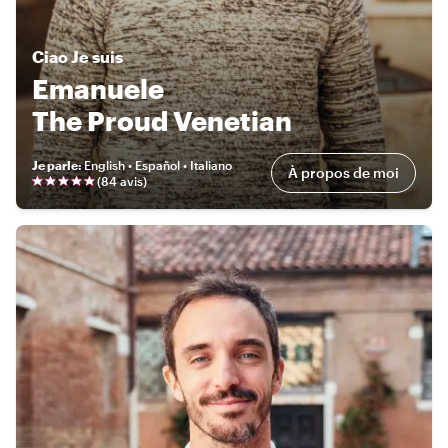
Ciao
Je suis
Emanuele
The Proud Venetian
Je parle
:
English • Español • Italiano
À propos de moi
(
84 avis
)