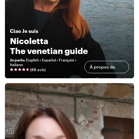
Ciao
Je suis
Nicoletta
The venetian guide
Je parle
:
English • Español • Français •
Italiano
À propos de
(
88 avis
)
moi