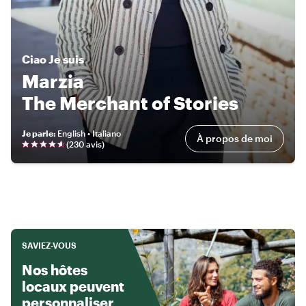
Ciao
Je suis
Marzia
The Merchant of Stories
Je parle
:
English • Italiano
À propos de moi
(
230 avis
)
SAVIEZ-VOUS
Nos hôtes
locaux peuvent
personnaliser