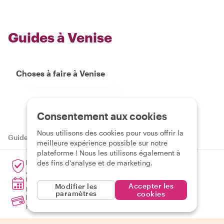
Guides à Venise
Choses à faire à Venise
Consentement aux cookies
Nous utilisons des cookies pour vous offrir la
Guides à Italie
›
Guides à Venise
›
Italiano
meilleure expérience possible sur notre
plateforme ! Nous les utilisons également à
Réserve en toute confiance
des fins d'analyse et de marketing.
Annule et obtiens un remboursement jusqu'à 7 jours avant
Un changement de programme ?
Accepter les
Modifier les
Modifie facilement ta réservation
paramètres
cookies
Paye comme tu veux
Paiement rapide et sécurisé dans ta devise