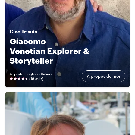
Ciao
Je suis
Giacomo
Venetian Explorer &
Storyteller
Je parle
:
English • Italiano
À propos de moi
(
18 avis
)