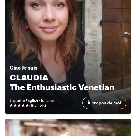
Ciao
Je suis
CLAUDIA
The Enthusiastic Venetian
Je parle
:
English • Italiano
À propos de moi
(
167 avis
)