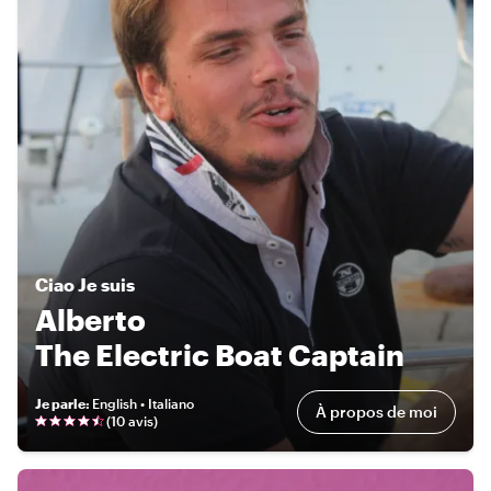
Ciao
Je suis
Alberto
The Electric Boat Captain
Je parle
:
English • Italiano
À propos de moi
(
10 avis
)