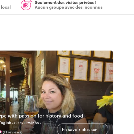
Seulement des visites privées !
 local
Aucun groupe avec des inconnus
a
ype with passion for history and food
glish • עברית • Italiano •
En savoir plus sur
(
11
review
s
)