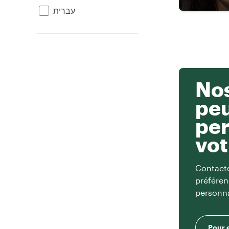
עברית
Nos
pe
per
vot
Contacte
préféren
personna
Pour 