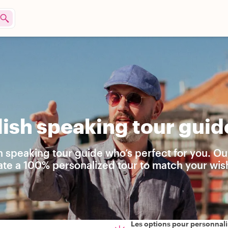
ish speaking tour guid
h speaking tour guide who’s perfect for you. Ou
ate a 100% personalized tour to match your wis
Les options pour personnali