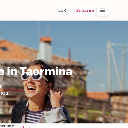
EUR
S'inscrire
e in Taormina
r
hes.
ser une