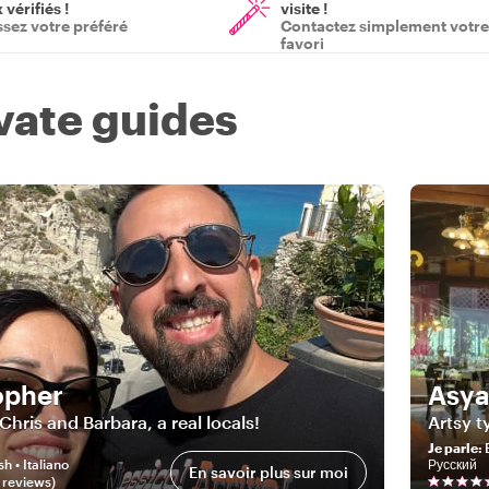
vérifiés !
visite !
ssez votre préféré
Contactez simplement votre
favori
ivate guides
opher
Asy
 Chris and Barbara, a real locals!
Artsy t
Je parle
:
En
sh • Italiano
Русский
En savoir plus sur moi
review
s
)