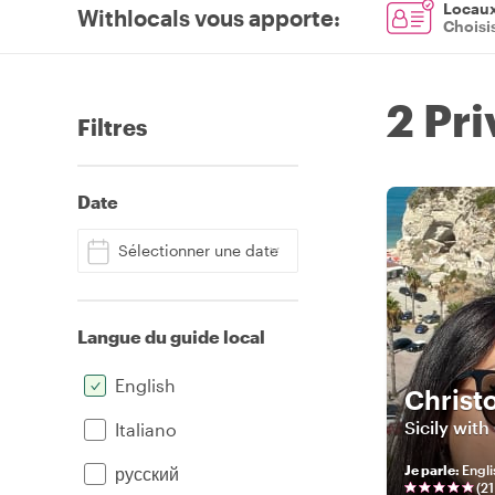
Locaux 
Withlocals vous apporte
:
Choisi
2 Pr
Filtres
Date
Sélectionner une date
Langue du guide local
English
Christ
Sicily with
Italiano
Je parle
:
Engli
русский
(
21