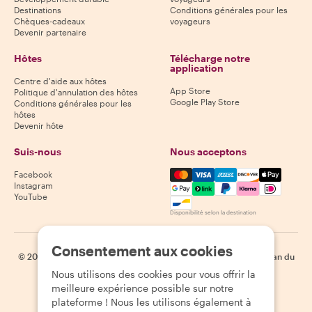
Destinations
Conditions générales pour les
Chèques-cadeaux
voyageurs
Devenir partenaire
Hôtes
Télécharge notre
application
Centre d'aide aux hôtes
App Store
Politique d'annulation des hôtes
Google Play Store
Conditions générales pour les
hôtes
Devenir hôte
Suis-nous
Nous acceptons
Mastercard, Visa, Amex, Di
Facebook
Instagram
YouTube
Disponibilité selon la destination
Consentement aux cookies
©
2026
Withlocals.com
|
Politique de confidentialité
|
Cookies
|
Plan du
site
Nous utilisons des cookies pour vous offrir la
meilleure expérience possible sur notre
plateforme ! Nous les utilisons également à