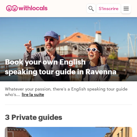
S'inscrire
Book your own English
speaking tour guide in Ravenna
Whatever your passion, there’s a English speaking tour guide
who’s
...
lire la suite
3 Private guides