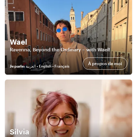
Wael
Ravenna, Beyond the Ordinary – with Wael!
À propos de moi
Je parle
:
العربية • English • Français
Silvia