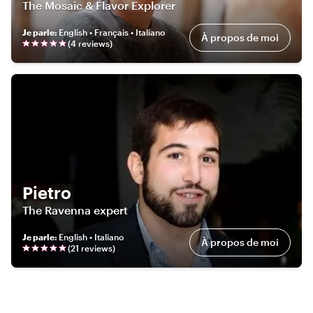
The Mosaic & Flavor Explorer
Je parle
:
English • Français • Italiano
À propos de moi
(
4
review
s
)
Pietro
The Ravenna expert
Je parle
:
English • Italiano
À propos de moi
(
21
review
s
)