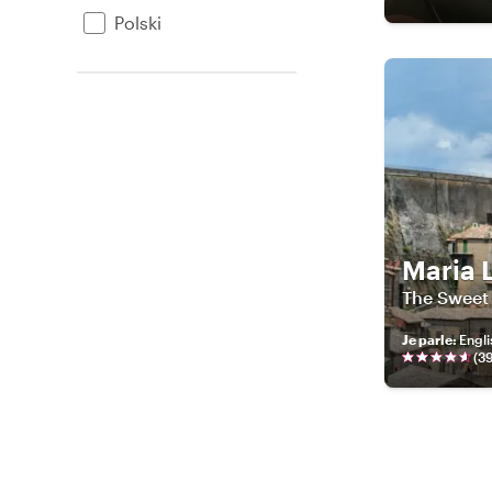
Polski
Maria 
The Sweet 
Je parle
:
Engli
(
3