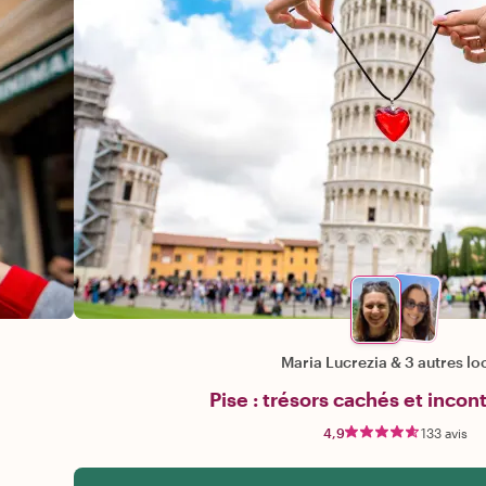
Maria Lucrezia
&
3 autres lo
Pise : trésors cachés et inco
4,9
133 avis