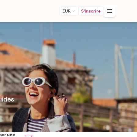
EUR
S'inscrire
uides
ser une