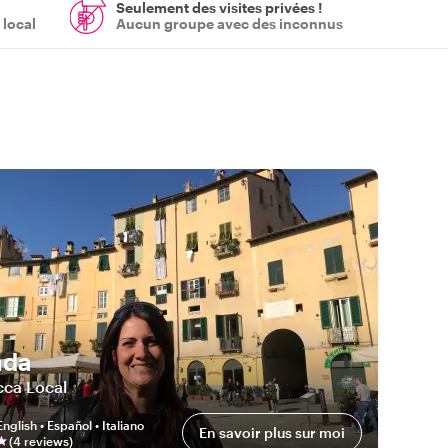
Seulement des visites privées !
 local
Aucun groupe avec des inconnus
nda
cca Local
English • Español • Italiano
En savoir plus sur moi
(
4
review
s
)