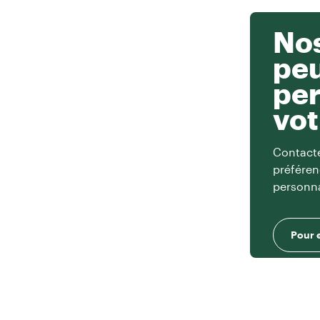
Nos
pe
per
vot
Contacte
préféren
personna
Pour 