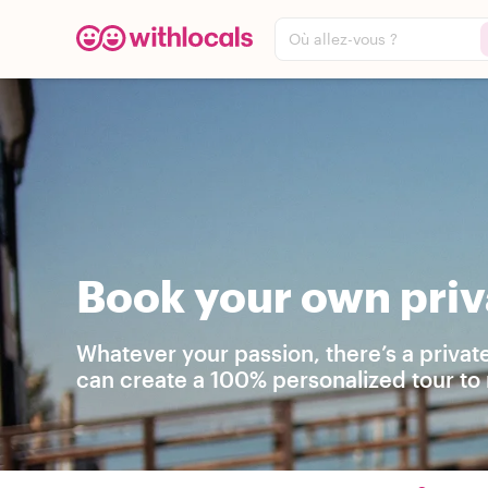
Où allez-vous ?
Book your own priv
Whatever your passion, there’s a privat
can create a 100% personalized tour to 