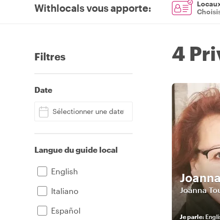
Locaux 
Withlocals vous apporte
:
Choisi
4 Pr
Filtres
Date
Sélectionner une date
Langue du guide local
English
Joann
Joanna Tou
Italiano
Español
Je parle
:
Englis