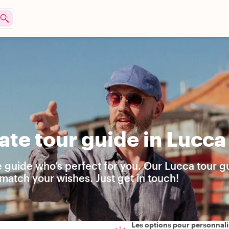
ate tour guide in Lucca
e guide who’s perfect for you. Our Lucca tour g
match your wishes. Just get in touch!
Les options pour personnali