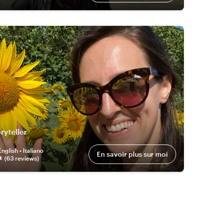
ryteller
English • Italiano
En savoir plus sur moi
(
63
review
s
)