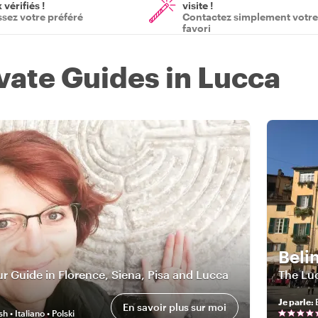
vérifiés !
visite !
ssez votre préféré
Contactez simplement votre
favori
ivate Guides in Lucca
a
Beli
r Guide in Florence, Siena, Pisa and Lucca
The Lu
Je parle
:
En savoir plus sur moi
h • Italiano • Polski