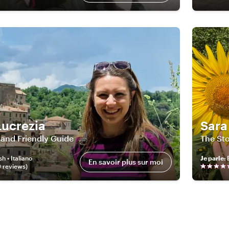
Lucrezia
Sara
and Friendly Guide
The Sto
sh • Italiano
Je parle
:
En savoir plus sur moi
9
review
s
)