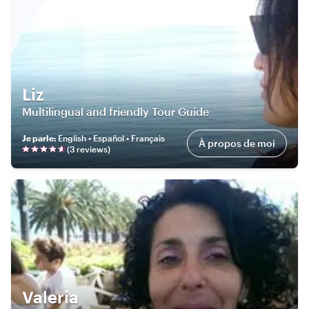
Liz
Multilingual and friendly Tour Guide
Je parle
:
English • Español • Français
À propos de moi
(
3
review
s
)
Valeria