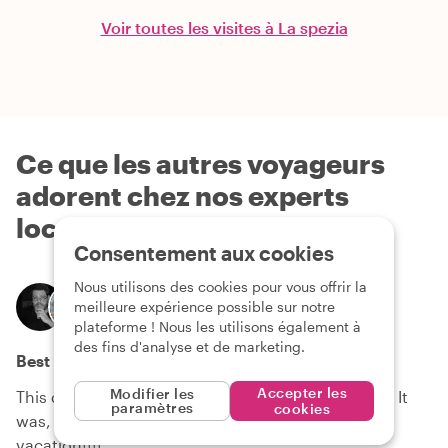
Voir toutes les visites à La spezia
Ce que les autres voyageurs
adorent chez nos experts
locaux
Consentement aux cookies
Wayne
Nous utilisons des cookies pour vous offrir la
À propos de ton hôte
MARGHERITA
meilleure expérience possible sur notre
plateforme ! Nous les utilisons également à
13 juin 2026
des fins d'analyse et de marketing.
Best Day Ever!!
Accepter les
Modifier les
This day was one of the best days I have ever had! It
paramètres
cookies
was, without a doubt, the highlight of our entire
vacation!!!!