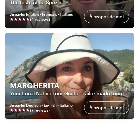
The taste of La Spezia
Je parle
:
English • Français • Italiano
À propos de moi
(
4
review
s
)
MARGHERITA
Your Local Native Tour Guide - Tailor made tours
Je parle
:
Deutsch • English • Italiano
À propos de moi
(
7
review
s
)