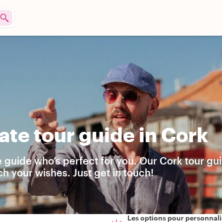
ate tour guide in Cork
e guide who’s perfect for you. Our Cork tour gu
h your wishes. Just get in touch!
Les options pour personnali