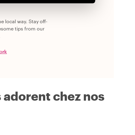
e local way. Stay off-
esome tips from our
!
Cork
s adorent chez nos