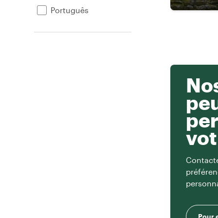
Português
Nos
pe
per
vot
Contacte
préféren
personna
Pour 