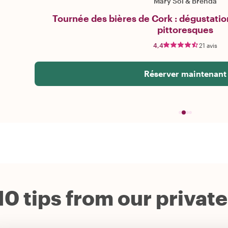
Mary Sol
&
Brenda
Tournée des bières de Cork : dégustation
pittoresques
4,4
21 avis
Réserver maintenant
10 tips from our privat