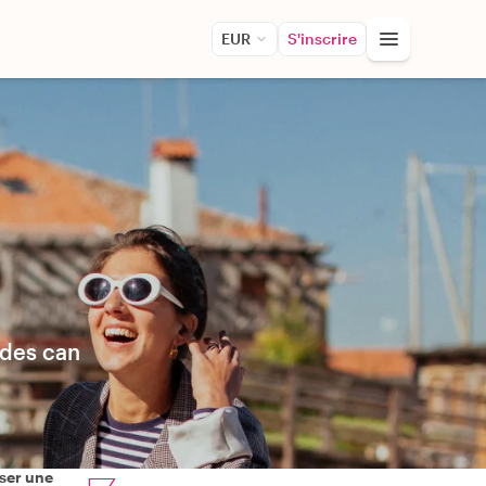
EUR
S'inscrire
ides can
ser une