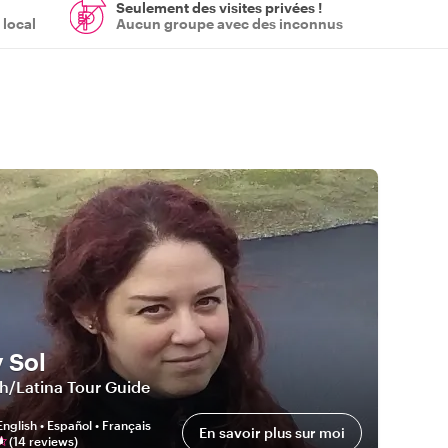
Seulement des visites privées !
 local
Aucun groupe avec des inconnus
 Sol
sh/Latina Tour Guide
English • Español • Français
En savoir plus sur moi
(
14
review
s
)