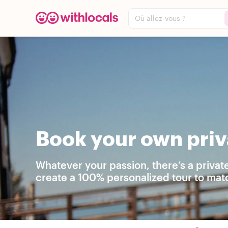
Où allez-vous ?
Book your own priv
Whatever your passion, there’s a privat
create a 100% personalized tour to matc