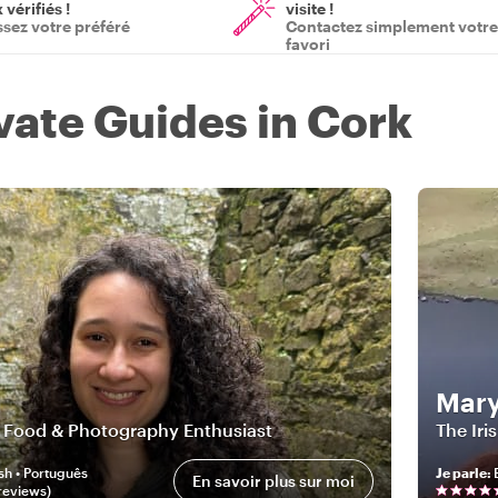
vérifiés !
visite !
ssez votre préféré
Contactez simplement votre
favori
vate Guides in Cork
a
Mary
, Food & Photography Enthusiast
The Iri
sh • Português
Je parle
:
En savoir plus sur moi
review
s
)