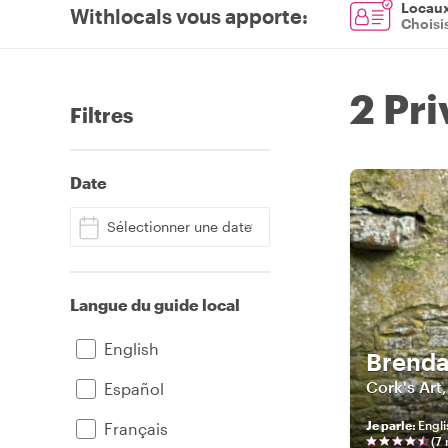
Locaux 
Withlocals vous apporte
:
Choisi
2 Pri
Filtres
Date
Sélectionner une date
Langue du guide local
English
Brend
Cork's Art
Español
Je parle
:
Engli
Français
(
7