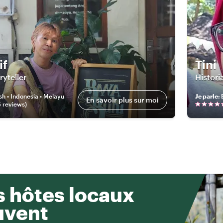
if
Tini
ryteller
Histori
sh • Indonesia • Melayu
Je parle
:
En savoir plus sur moi
6
review
s
)
 hôtes locaux
uvent