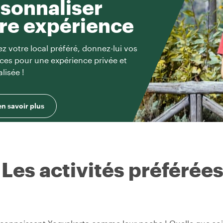
sonnaliser
re expérience
z votre local préféré, donnez-lui vos
ces pour une expérience privée et
lisée !
en savoir plus
Les activités préférée