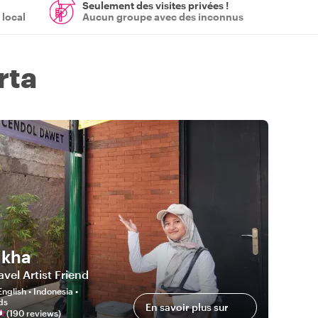
Seulement des visites privées !
 local
Aucun groupe avec des inconnus
rta
ikha
avel Artist Friend
English • Indonesia •
ds
En savoir plus sur
(
190
review
s
)