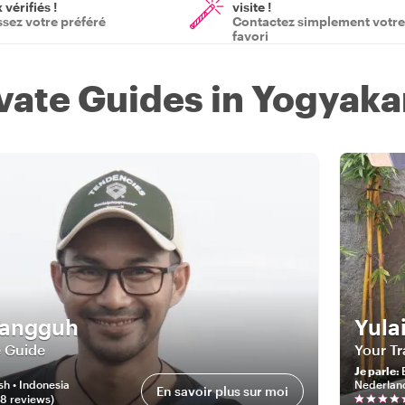
vérifiés !
visite !
ssez votre préféré
Contactez simplement votre
favori
ivate Guides in Yogyaka
Tangguh
Yula
e Guide
Your Tr
Je parle
:
sh • Indonesia
Nederlan
En savoir plus sur moi
48
review
s
)