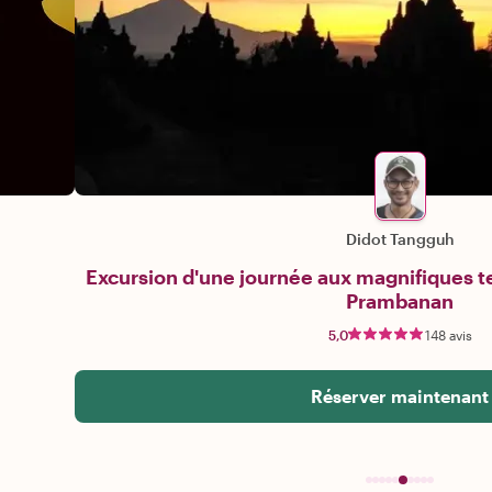
Didot Tangguh
Excursion d'une journée aux magnifiques 
Prambanan
5,0
148 avis
Réserver maintenant