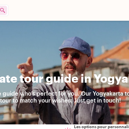
ate tour guide in Yogya
e guide who’s perfect for you. Our Yogyakarta t
our to match your wishes. Just get in touch!
Les options pour personnali