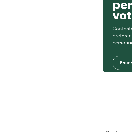
per
vot
Contacte
préféren
personna
Pour 