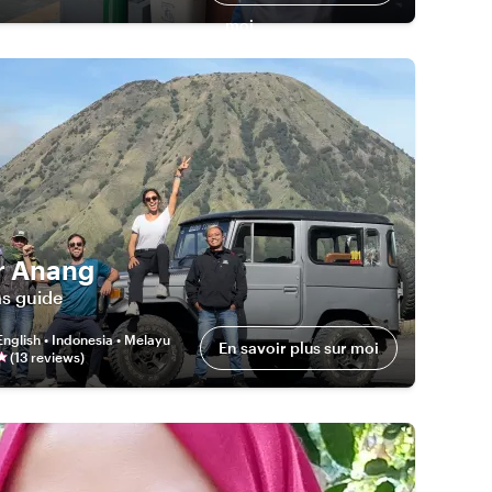
moi
r Anang
as guide
English • Indonesia • Melayu
En savoir plus sur moi
(
13
review
s
)