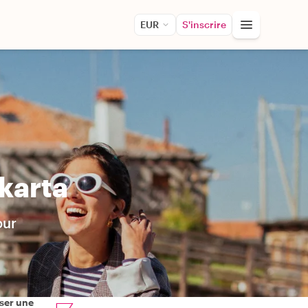
EUR
S'inscrire
karta
our
ser une