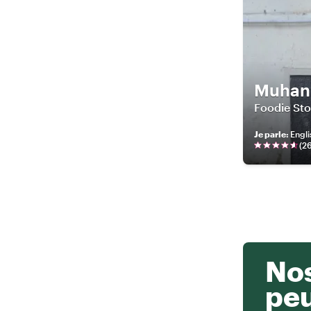
Muhan
Foodie Sto
Je parle
:
Engli
(
2
Nos
pe