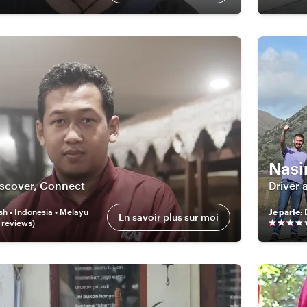
Nasi
iscover, Connect
Driver 
sh • Indonesia • Melayu
Je parle
:
En savoir plus sur moi
review
s
)