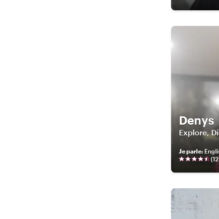
Denys
Explore, D
Je parle
:
Engli
(
12