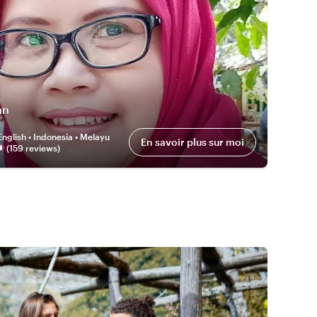
an
English • Indonesia • Melayu
En savoir plus sur moi
(
159
review
s
)