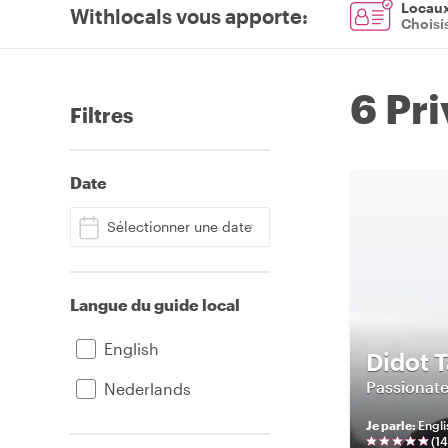
Locaux 
Withlocals vous apporte
:
Choisi
6 Pr
Filtres
Date
Sélectionner une date
Langue du guide local
English
Didot 
Passionat
Nederlands
Je parle
:
Engli
(
1