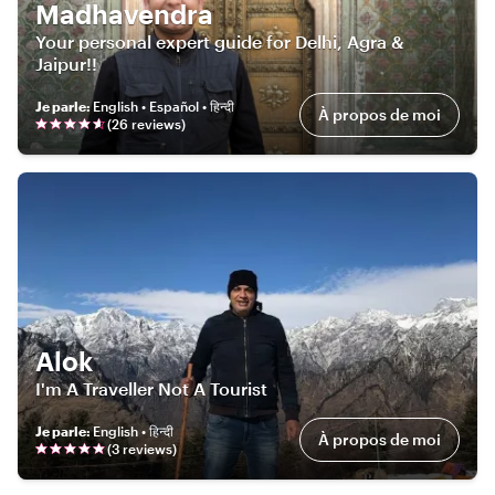
Madhavendra
Your personal expert guide for Delhi, Agra &
Jaipur!!
Je parle
:
English • Español • हिन्दी
À propos de moi
(
26
review
s
)
Alok
I'm A Traveller Not A Tourist
Je parle
:
English • हिन्दी
À propos de moi
(
3
review
s
)