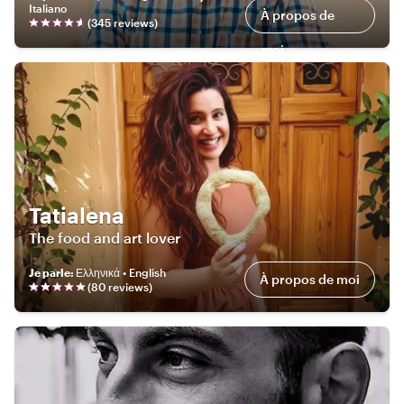
Italiano
À propos de
(
345
review
s
)
moi
Tatialena
The food and art lover
Je parle
:
Ελληνικά • English
À propos de moi
(
80
review
s
)