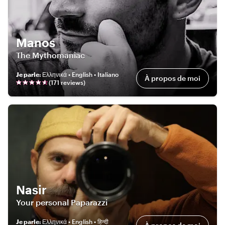
Manos
The Mythomaniac
Je parle
:
Ελληνικά • English • Italiano
À propos de moi
(
171
review
s
)
Nasir
Your personal Paparazzi
Je parle
:
Ελληνικά • English • हिन्दी