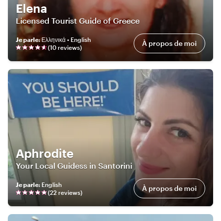
Elena
Licensed Tourist Guide of Greece
Je parle
:
Ελληνικά • English
À propos de moi
(
10
review
s
)
Aphrodite
Your Local Guidess in Santorini
Je parle
:
English
À propos de moi
(
22
review
s
)