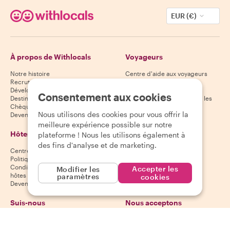
EUR (€)
À propos de Withlocals
Voyageurs
Notre histoire
Centre d'aide aux voyageurs
Recrutement
Politique d'annulation des
Développement durable
voyageurs
Consentement aux cookies
Destinations
Conditions générales pour les
Chèques-cadeaux
voyageurs
Nous utilisons des cookies pour vous offrir la
Devenir partenaire
meilleure expérience possible sur notre
Hôtes
Télécharge notre
plateforme ! Nous les utilisons également à
application
des fins d'analyse et de marketing.
Centre d'aide aux hôtes
App Store
Politique d'annulation des hôtes
Google Play Store
Conditions générales pour les
Accepter les
Modifier les
hôtes
paramètres
cookies
Devenir hôte
Suis-nous
Nous acceptons
Mastercard, Visa, Amex, Di
Facebook
Instagram