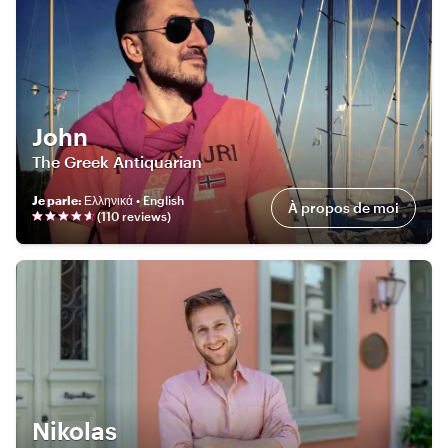
John
The Greek Antiquarian
Je parle
:
Ελληνικά • English
À propos de moi
(
110
review
s
)
Nikolas