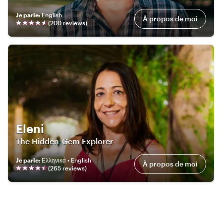
Je parle
:
English
À propos de moi
(
200
review
s
)
Eleni
The Hidden-Gem Explorer
Je parle
:
Ελληνικά • English
À propos de moi
(
265
review
s
)