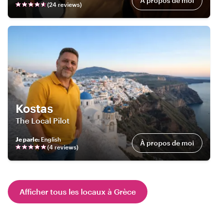
À propos de moi
(
24
review
s
)
Kostas
The Local Pilot
Je parle
:
English
À propos de moi
(
4
review
s
)
Afficher tous les locaux à Grèce