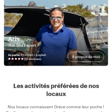
Aris
The Sea Expert
Je parle
:
Ελληνικά • English
À propos de moi
(
51
review
s
)
Les activités préférées de nos
locaux
Nos locaux connaissent Grèce comme leur poche !