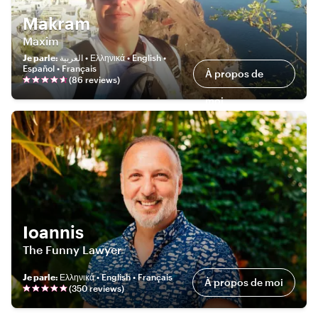
Makram
Maxim
Je parle
:
العربية • Ελληνικά • English •
Español • Français
À propos de
(
86
review
s
)
moi
Ioannis
The Funny Lawyer
Je parle
:
Ελληνικά • English • Français
À propos de moi
(
350
review
s
)