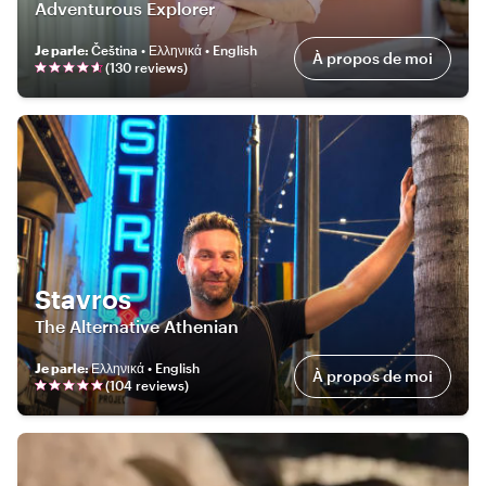
Adventurous Explorer
Je parle
:
Čeština • Ελληνικά • English
À propos de moi
(
130
review
s
)
Stavros
The Alternative Athenian
Je parle
:
Ελληνικά • English
À propos de moi
(
104
review
s
)