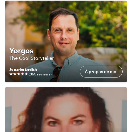
Yorgos
The Cool Storyteller
Je parle
:
English
À propos de moi
(
363
review
s
)