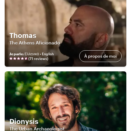
Thomas
The Athens Aficionado
Je parle
:
Ελληνικά • English
À propos de moi
(
71
review
s
)
Dionysis
The Urban Archaeologist