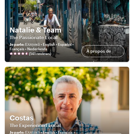
Natalie & Team
The Passionate Local
Je parle
:
Ελληνικά • English • Español •
Français • Nederlands
À propos de
(
141
review
s
)
moi
Costas
The Experienced Local
Je parle
:
Ελληνικά • English • Français •