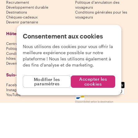
Recrutement
Politique d'annulation des
Développement durable
voyageurs
Destinations
Conditions générales pour les
Chèques-cadeaux
voyageurs
Devenir partenaire
Hôtes
Télécharge notre
Consentement aux cookies
application
Centre d'aide aux hôtes
Nous utilisons des cookies pour vous offrir la
App Store
Politique d'annulation des hôtes
meilleure expérience possible sur notre
Google Play Store
Conditions générales pour les
plateforme ! Nous les utilisons également à
hôtes
Devenir hôte
des fins d'analyse et de marketing.
Suis-nous
Nous acceptons
Accepter les
Modifier les
paramètres
Mastercard, Visa, Amex, Di
cookies
Facebook
Instagram
YouTube
Disponibilité selon la destination
©
2026
Withlocals.com
|
Politique de confidentialité
|
Cookies
|
Plan du
site