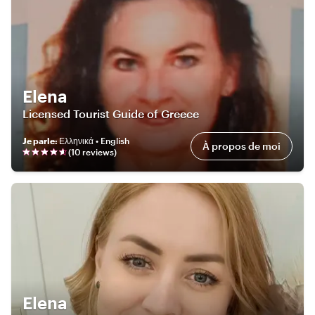
Elena
Licensed Tourist Guide of Greece
Je parle
:
Ελληνικά • English
À propos de moi
(
10
review
s
)
Elena