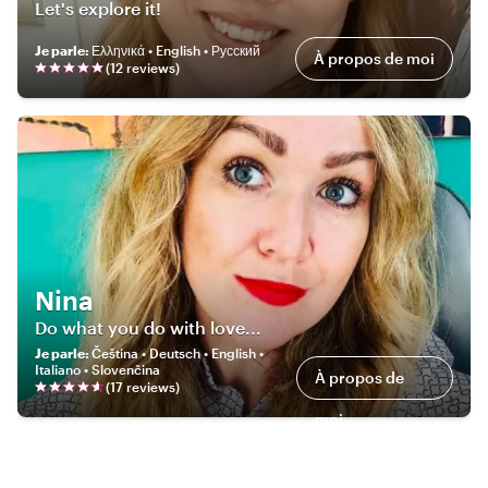
Let's explore it!
Je parle
:
Ελληνικά • English • Русский
À propos de moi
(
12
review
s
)
Nina
Do what you do with love...
Je parle
:
Čeština • Deutsch • English •
Italiano • Slovenčina
À propos de
(
17
review
s
)
moi