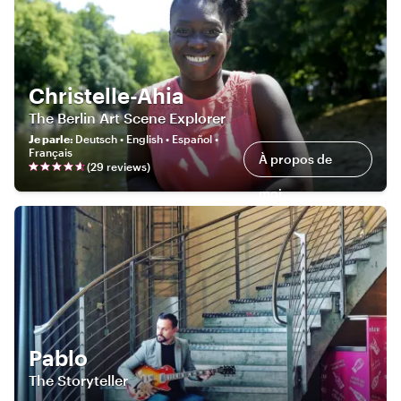
Christelle-Ahia
The Berlin Art Scene Explorer
Je parle
:
Deutsch • English • Español •
Français
À propos de
(
29
review
s
)
moi
Pablo
The Storyteller