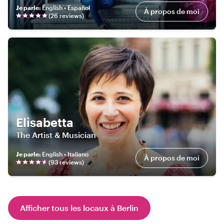
Je parle
:
English • Español
À propos de moi
(
26
review
s
)
Elisabetta
The Artist & Musician
Je parle
:
English • Italiano
À propos de moi
(
93
review
s
)
Afficher tous les locaux à Berlin