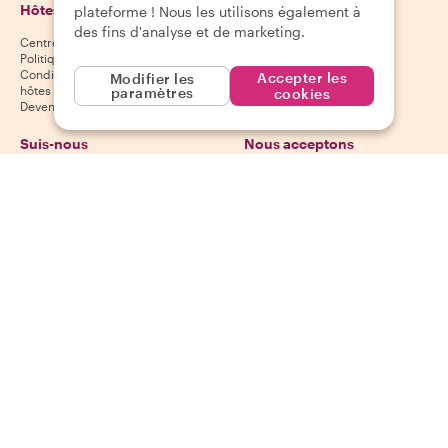
Hôtes
Télécharge notre
plateforme ! Nous les utilisons également à
application
des fins d'analyse et de marketing.
Centre d'aide aux hôtes
App Store
Politique d'annulation des hôtes
Google Play Store
Conditions générales pour les
Accepter les
Modifier les
hôtes
paramètres
cookies
Devenir hôte
Suis-nous
Nous acceptons
Mastercard, Visa, Amex, Di
Facebook
Instagram
YouTube
Disponibilité selon la destination
©
2026
Withlocals.com
|
Politique de confidentialité
|
Cookies
|
Plan du
site