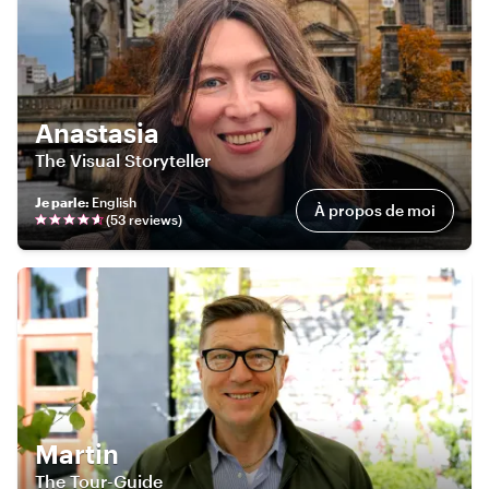
Anastasia
The Visual Storyteller
Je parle
:
English
À propos de moi
(
53
review
s
)
Martin
The Tour-Guide