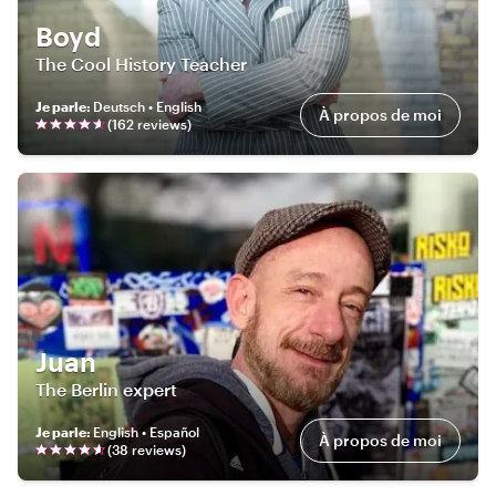
Boyd
The Cool History Teacher
Je parle
:
Deutsch • English
À propos de moi
(
162
review
s
)
Juan
The Berlin expert
Je parle
:
English • Español
À propos de moi
(
38
review
s
)