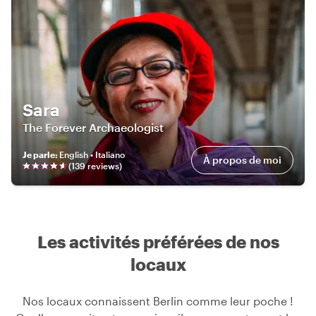
Sara
The Forever Archaeologist
Je parle
:
English • Italiano
À propos de moi
(
139
review
s
)
Les activités préférées de nos
locaux
Nos locaux connaissent Berlin comme leur poche !