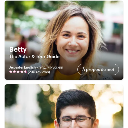
Betty
The Actor & Tour Guide
Je parle
:
English • עברית • Русский
À propos de moi
(
230
review
s
)