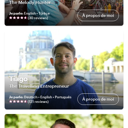
The Melody Hunter
Je parle
:
English • Türkçe
À propos de moi
(
30
review
s
)
Tiago
The Travelling Entrepreneur
Je parle
:
Deutsch • English • Português
À propos de moi
(
121
review
s
)