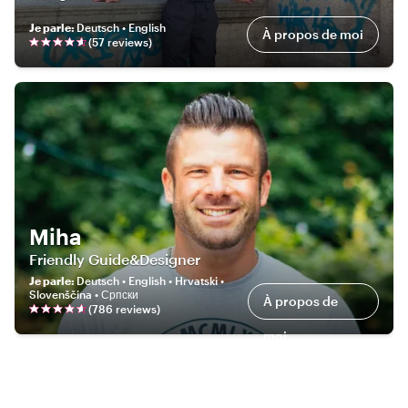
Je parle
:
Deutsch • English
À propos de moi
(
57
review
s
)
Miha
Friendly Guide&Designer
Je parle
:
Deutsch • English • Hrvatski •
Slovenščina • Српски
À propos de
(
786
review
s
)
moi