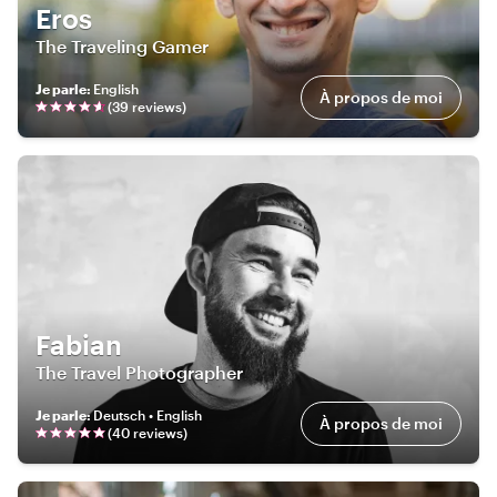
Eros
The Traveling Gamer
Je parle
:
English
À propos de moi
(
39
review
s
)
Fabian
The Travel Photographer
Je parle
:
Deutsch • English
À propos de moi
(
40
review
s
)