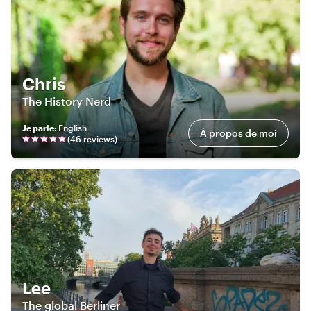
Chris
The History Nerd
Je parle
:
English
À propos de moi
(
46
review
s
)
Lee
The global Berliner