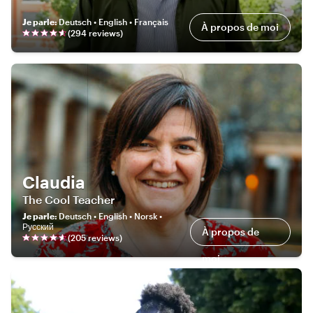
Je parle
:
Deutsch • English • Français
À propos de moi
(
294
review
s
)
Claudia
The Cool Teacher
Je parle
:
Deutsch • English • Norsk •
Русский
À propos de
(
205
review
s
)
moi