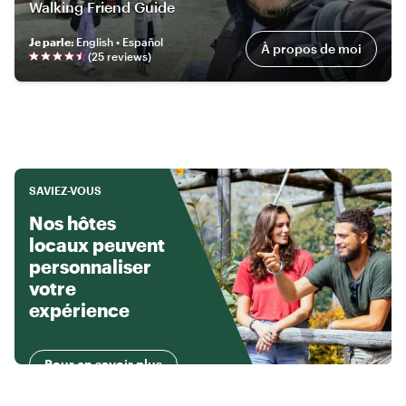
Walking Friend Guide
Je parle
:
English • Español
À propos de moi
(
25
review
s
)
SAVIEZ-VOUS
Nos hôtes
locaux peuvent
personnaliser
votre
expérience
Pour en savoir plus