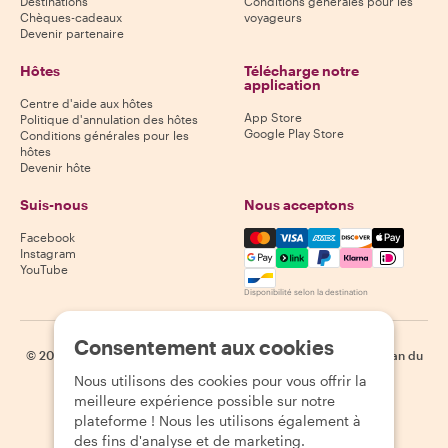
Destinations
Conditions générales pour les
Chèques-cadeaux
voyageurs
Devenir partenaire
Hôtes
Télécharge notre
application
Centre d'aide aux hôtes
App Store
Politique d'annulation des hôtes
Google Play Store
Conditions générales pour les
hôtes
Devenir hôte
Suis-nous
Nous acceptons
Mastercard, Visa, Amex, Di
Facebook
Instagram
YouTube
Disponibilité selon la destination
Consentement aux cookies
©
2026
Withlocals.com
|
Politique de confidentialité
|
Cookies
|
Plan du
site
Nous utilisons des cookies pour vous offrir la
meilleure expérience possible sur notre
plateforme ! Nous les utilisons également à
des fins d'analyse et de marketing.