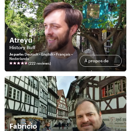
Atreyu
History Buff
Je parle
:
Deutsch • English • Français •
Nederlands
À propos de
(
222
review
s
)
moi
Fabricio