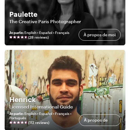
Paulette
The Creative Paris Photographer
Je parle
:
English • Español • Français
À propos de moi
(
28
review
s
)
Henrick
Licensed International Guide
Je parle
:
English • Español • Français •
Português
À propos de
(
112
review
s
)