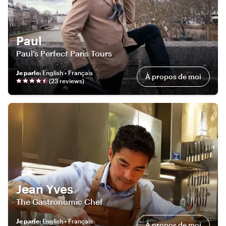
Paul
Paul’s Perfect Paris Tours
Je parle
:
English • Français
À propos de moi
(
23
review
s
)
Jean Yves
The Gastronomic Chef
Je parle
:
English • Français
À propos de moi