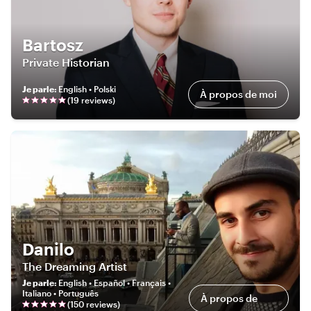
Bartosz
Private Historian
Je parle
:
English • Polski
À propos de moi
(
19
review
s
)
Danilo
The Dreaming Artist
Je parle
:
English • Español • Français •
Italiano • Português
À propos de
(
150
review
s
)