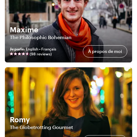
Maxime
The Philosophic Bohemian
Je parle
:
English • Français
À propos de moi
(
98
review
s
)
Romy
The Globetrotting Gourmet