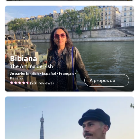
moi
Bibiana
The Art Insider-ish
Je parle
:
English • Español • Français •
Italiano
À propos de
(
281
review
s
)
moi