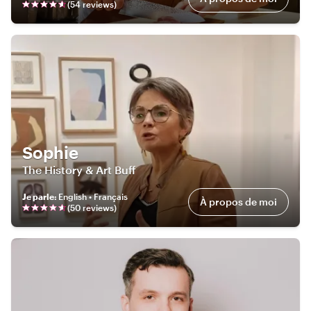
(
54
review
s
)
Sophie
The History & Art Buff
Je parle
:
English • Français
À propos de moi
(
50
review
s
)