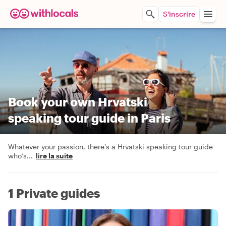
S'inscrire
Book your own Hrvatski
speaking tour guide in Paris
Whatever your passion, there’s a Hrvatski speaking tour guide
who’s
...
lire la suite
1 Private guides