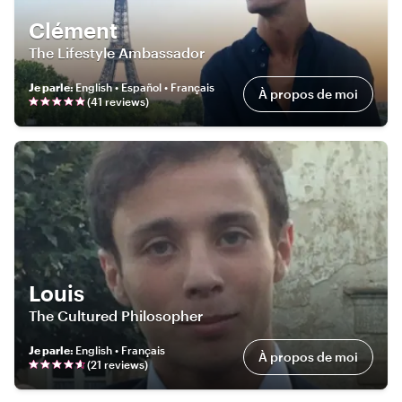
Clément
The Lifestyle Ambassador
Je parle
:
English • Español • Français
À propos de moi
(
41
review
s
)
Louis
The Cultured Philosopher
Je parle
:
English • Français
À propos de moi
(
21
review
s
)