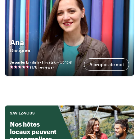
Ana
Designer
Je parle
:
English • Hrvatski • Српски
À propos de moi
(
178
review
s
)
SAVIEZ-VOUS
Nos hôtes
locaux peuvent