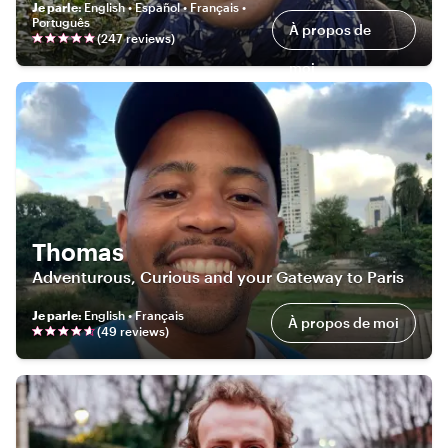
Je parle
:
English • Español • Français •
Português
À propos de
(
247
review
s
)
moi
Thomas
Adventurous, Curious and your Gateway to Paris
Je parle
:
English • Français
À propos de moi
(
49
review
s
)