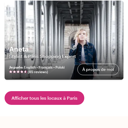
Aneta
Stylist & Paris Shopping Expert
Je parle
:
English • Français • Polski
À propos de moi
(
85
review
s
)
Afficher tous les locaux à Paris