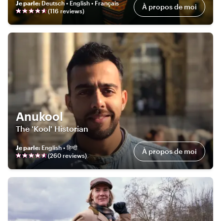
Je parle
:
Deutsch • English • Français
À propos de moi
(
116
review
s
)
Anukool
The 'Kool' Historian
Je parle
:
English • हिन्दी
À propos de moi
(
260
review
s
)