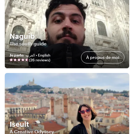
Naguib
The south guide
Je parle
:
العربية • English
À propos de moi
(
26
review
s
)
Iseult
A Creative Odyssey