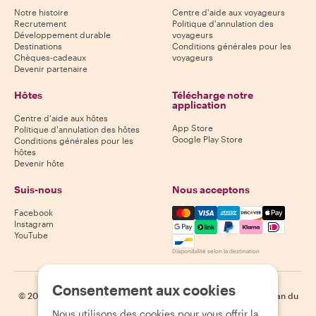
Notre histoire
Centre d'aide aux voyageurs
Recrutement
Politique d'annulation des
Développement durable
voyageurs
Destinations
Conditions générales pour les
Chèques-cadeaux
voyageurs
Devenir partenaire
Hôtes
Télécharge notre
application
Centre d'aide aux hôtes
App Store
Politique d'annulation des hôtes
Google Play Store
Conditions générales pour les
hôtes
Devenir hôte
Suis-nous
Nous acceptons
Mastercard, Visa, Amex, Di
Facebook
Instagram
YouTube
Disponibilité selon la destination
Consentement aux cookies
©
2026
Withlocals.com
|
Politique de confidentialité
|
Cookies
|
Plan du
site
Nous utilisons des cookies pour vous offrir la