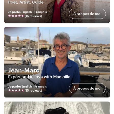
Poet, Artist, Guide
Je parle
:
English • Français
À propos de moi
(
15
review
s
)
Jean-Marc
Expert and in love with Marseille
Je parle
:
English • Français
À propos de moi
(
15
review
s
)