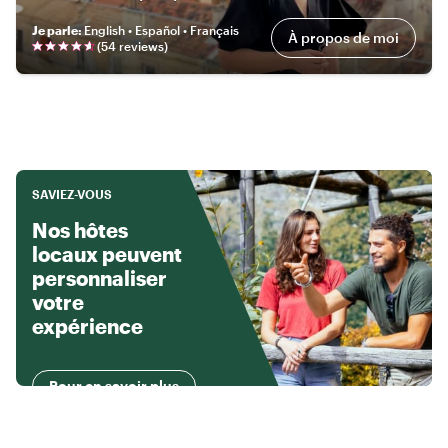
Je parle
:
English • Español • Français
À propos de moi
(
54
review
s
)
SAVIEZ-VOUS
Nos hôtes
locaux peuvent
personnaliser
votre
expérience
Pour en savoir plus