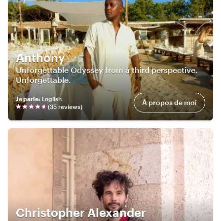
Anthony
Unforgettable Odyssey from a third perspective.
Unforgettable.
Je parle
:
English
À propos de moi
(
35
review
s
)
Christopher Alexander