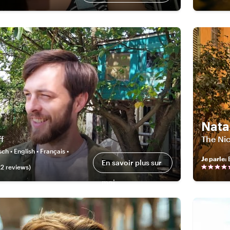
Nata
ff
The Nic
ch • English • Français •
Je parle
:
En savoir plus sur
22
review
s
)
moi