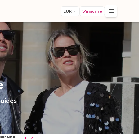
EUR
S'inscrire
e
guides
ser une