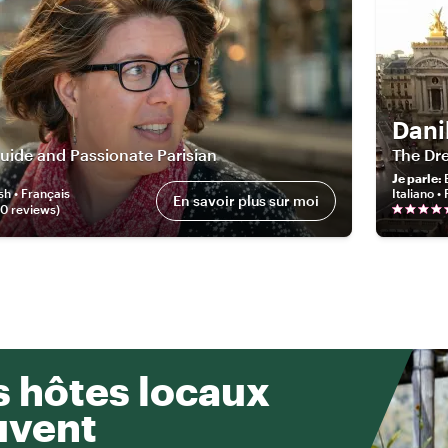
Dani
uide and Passionate Parisian
The Dre
Je parle
:
sh • Français
Italiano •
En savoir plus sur moi
90
review
s
)
 hôtes locaux
uvent