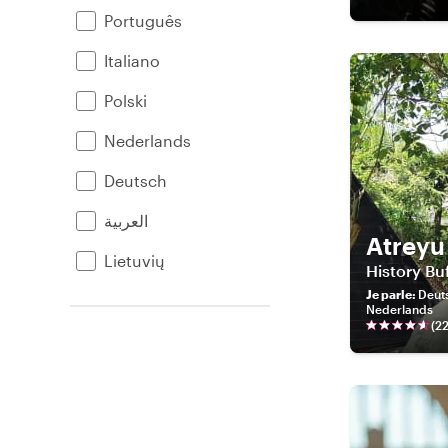
Português
Italiano
Polski
Nederlands
Deutsch
العربية
Atreyu
Lietuvių
History Bu
Je parle
:
Deuts
Nederlands
(
2