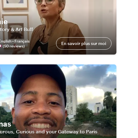
ie
tory & Art Buff
English • Français
En savoir plus sur moi
(
50
review
s
)
mas
urous, Curious and your Gateway to Paris