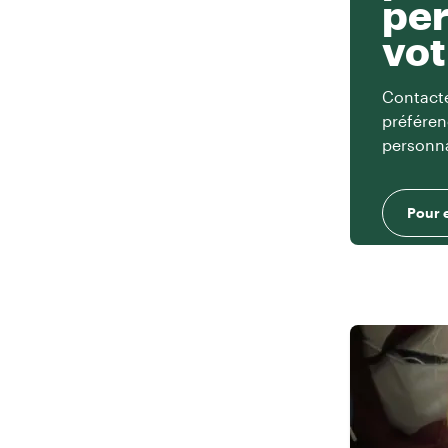
per
vot
Contacte
préféren
personna
Pour 