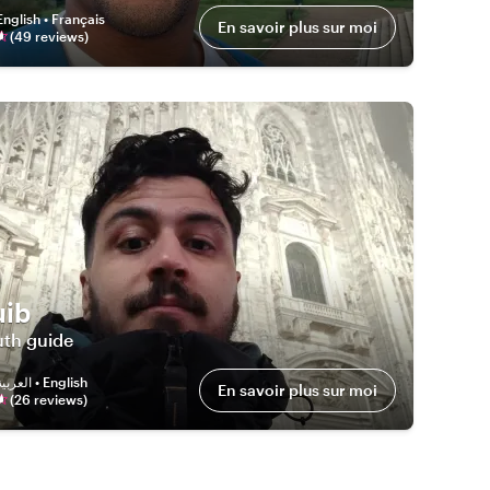
English • Français
En savoir plus sur moi
(
49
review
s
)
ib
uth guide
العربية • English
En savoir plus sur moi
(
26
review
s
)