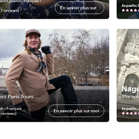
sh • Español • Français •
Je parle
:
En savoir plus sur
47
review
s
)
moi
Nagu
ect Paris Tours
The so
sh • Français
Je parle
:
En savoir plus sur moi
3
review
s
)