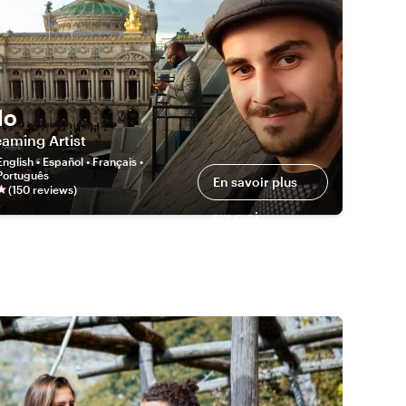
lo
aming Artist
English • Español • Français •
 Português
En savoir plus
(
150
review
s
)
sur moi