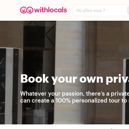
Où allez-vous ?
Book your own priv
Whatever your passion, there’s a privat
can create a 100% personalized tour to 