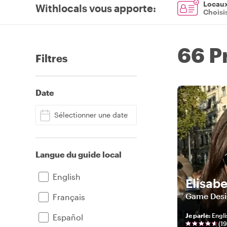
Locaux 
Withlocals vous apporte
:
Choisi
66 P
Filtres
Date
Sélectionner une date
Langue du guide local
English
Elisabe
Game Desi
Français
Je parle
:
Engli
Español
(
19