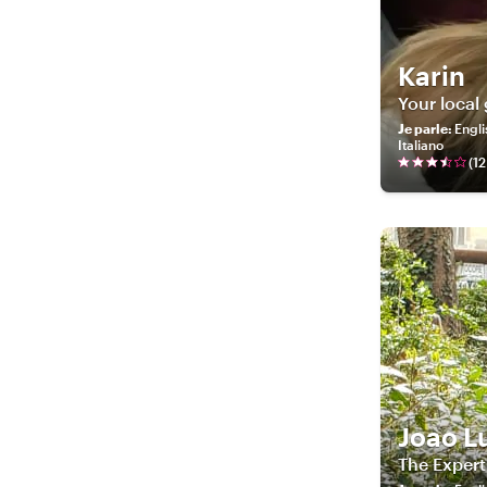
Karin
Your local
Je parle
:
Engli
Italiano
(
12
Joao L
The Exper