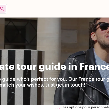
ate tour guide in Franc
e guide who’s perfect for you. Our France tour 
match your wishes. Just get in touch!
Les options pour personnali