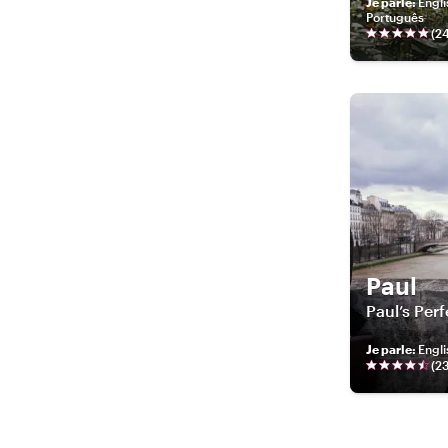
Je parle
:
Engli
Português
(
2
Paul
Paul’s Perf
Je parle
:
Engli
(
2