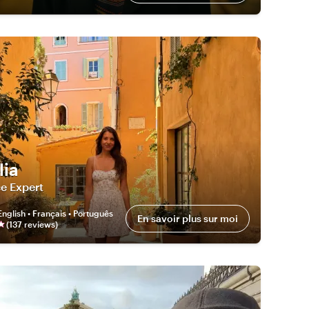
lia
e Expert
English • Français • Português
En savoir plus sur moi
(
137
review
s
)