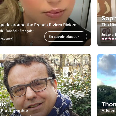
Soph
 guide around the French Riviera Riviera
The His
sh • Español • Français •
Je parle
:
En savoir plus sur
review
s
)
moi
uiz
Tho
t Photographer
Advent