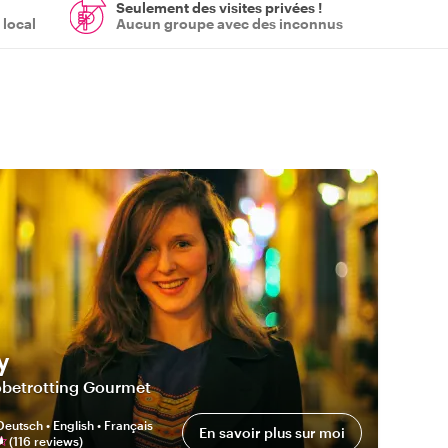
Seulement des visites privées !
 local
Aucun groupe avec des inconnus
y
obetrotting Gourmet
Deutsch • English • Français
En savoir plus sur moi
(
116
review
s
)