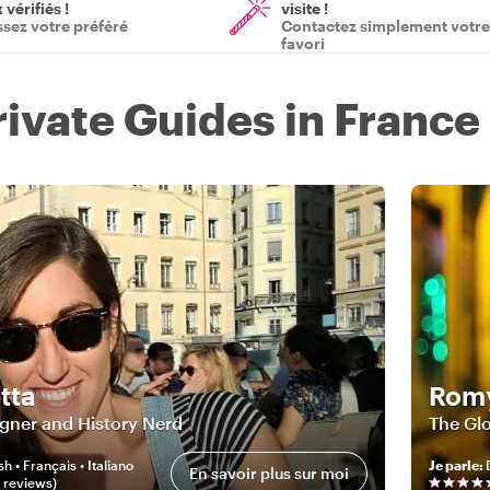
vérifiés !
visite !
ssez votre préféré
Contactez simplement votre
favori
rivate Guides in France
tta
Rom
gner and History Nerd
The Gl
sh • Français • Italiano
Je parle
:
En savoir plus sur moi
review
s
)