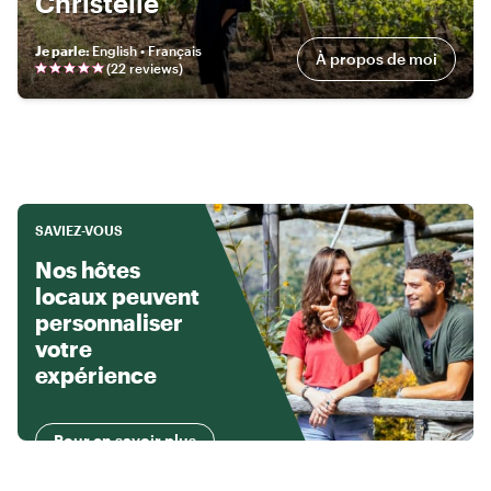
Christelle
Je parle
:
English • Français
À propos de moi
(
22
review
s
)
SAVIEZ-VOUS
Nos hôtes
locaux peuvent
personnaliser
votre
expérience
Pour en savoir plus