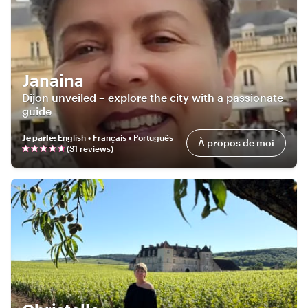
Janaina
Dijon unveiled – explore the city with a passionate
guide
Je parle
:
English • Français • Português
À propos de moi
(
31
review
s
)