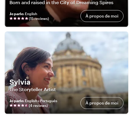
Born and raised in the City of Dreaming Spires
Je parle
:
English
À propos de moi
(
15
review
s
)
Sylvia
The Storyteller Artist
Je parle
:
English • Português
À propos de moi
(
4
review
s
)