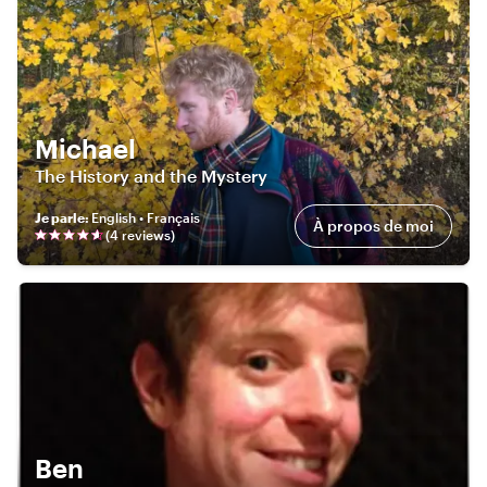
Michael
The History and the Mystery
Je parle
:
English • Français
À propos de moi
(
4
review
s
)
Ben