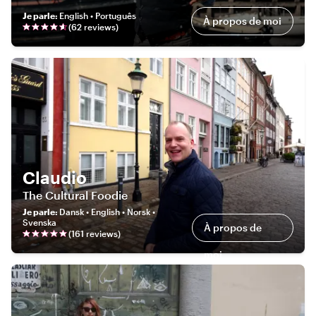
Je parle
:
English • Português
À propos de moi
(
62
review
s
)
Claudio
The Cultural Foodie
Je parle
:
Dansk • English • Norsk •
Svenska
À propos de
(
161
review
s
)
moi