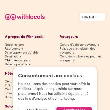
EUR (€)
À propos de Withlocals
Voyageurs
Notre histoire
Centre d'aide aux voyageurs
Recrutement
Politique d'annulation des
Développement durable
voyageurs
Destinations
Conditions générales pour les
Chèques-cadeaux
voyageurs
Devenir partenaire
Hôtes
Télécharge notre
Consentement aux cookies
application
Centre d'aide aux hôtes
Nous utilisons des cookies pour vous offrir la
App Store
Politique d'annulation des hôtes
meilleure expérience possible sur notre
Google Play Store
Conditions générales pour les
plateforme ! Nous les utilisons également à
hôtes
Devenir hôte
des fins d'analyse et de marketing.
Suis-nous
Nous acceptons
Accepter les
Modifier les