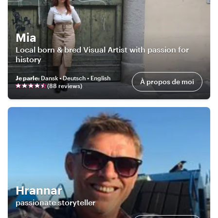
Mia
Local born & bred Visual Artist with passion for
history
Je parle
:
Dansk • Deutsch • English
À propos de moi
(
88
review
s
)
Hrannar
passionate storyteller