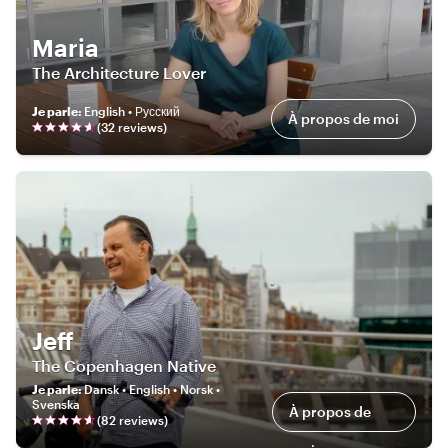
Maria
The Architecture Lover
Je parle
:
English • Русский
À propos de moi
(
32
review
s
)
Jeff
The Copenhagen Native
Je parle
:
Dansk • English • Norsk •
Svenska
À propos de
(
82
review
s
)