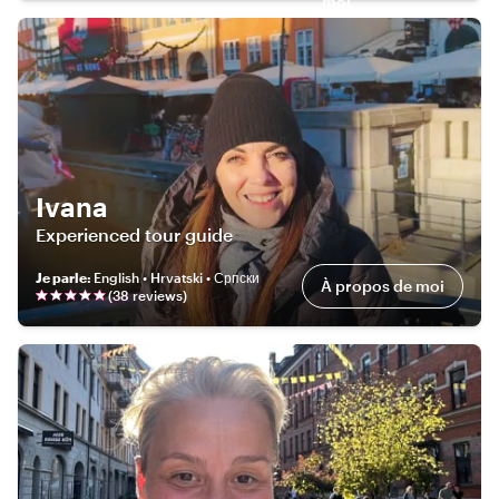
moi
Ivana
Experienced tour guide
Je parle
:
English • Hrvatski • Српски
À propos de moi
(
38
review
s
)