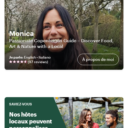
Monica
Passionate Copenhagen Guide – Discover Food,
Art & Nature with a Local
Je parle
:
English • Italiano
À propos de moi
(
97
review
s
)
SAVIEZ-VOUS
Nos hôtes
locaux peuvent