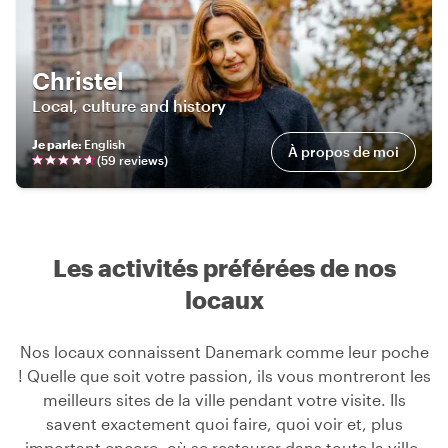
Christel
Local, culture and history
Je parle
:
English
À propos de moi
(
59
review
s
)
Les activités préférées de nos
locaux
Nos locaux connaissent Danemark comme leur poche
! Quelle que soit votre passion, ils vous montreront les
meilleurs sites de la ville pendant votre visite. Ils
savent exactement quoi faire, quoi voir et, plus
important encore, où se restaurer dans toute la ville.