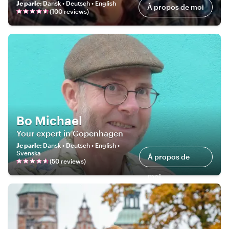
Je parle
:
Dansk • Deutsch • English
À propos de moi
(
100
review
s
)
Bo Michael
Your expert in Copenhagen
Je parle
:
Dansk • Deutsch • English •
Svenska
À propos de
(
50
review
s
)
moi