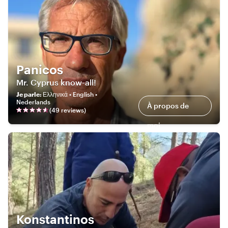
Panicos
Mr. Cyprus know-all!
Je parle
:
Ελληνικά • English •
Nederlands
À propos de
(
49
review
s
)
moi
Konstantinos