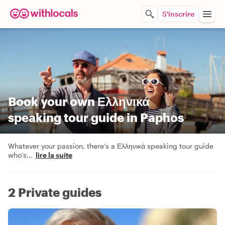
S'inscrire
Book your own Ελληνικά
speaking tour guide in Paphos
Whatever your passion, there’s a Ελληνικά speaking tour guide
who’s
...
lire la suite
2 Private guides