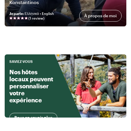
Konstantinos
Je parle
:
Ελληνικά • English
À propos de moi
(
1
review
)
SAVIEZ-VOUS
Nos hôtes
locaux peuvent
personnaliser
votre
expérience
Pour en savoir plus