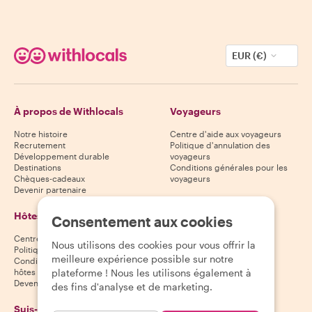
EUR (€)
À propos de Withlocals
Voyageurs
Notre histoire
Centre d'aide aux voyageurs
Recrutement
Politique d'annulation des
Développement durable
voyageurs
Destinations
Conditions générales pour les
Chèques-cadeaux
voyageurs
Devenir partenaire
Hôtes
Télécharge notre
Consentement aux cookies
application
Centre d'aide aux hôtes
Nous utilisons des cookies pour vous offrir la
App Store
Politique d'annulation des hôtes
meilleure expérience possible sur notre
Google Play Store
Conditions générales pour les
hôtes
plateforme ! Nous les utilisons également à
Devenir hôte
des fins d'analyse et de marketing.
Suis-nous
Nous acceptons