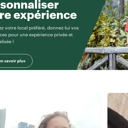
sonnaliser
re expérience
z votre local préféré, donnez-lui vos
ces pour une expérience privée et
lisée !
en savoir plus