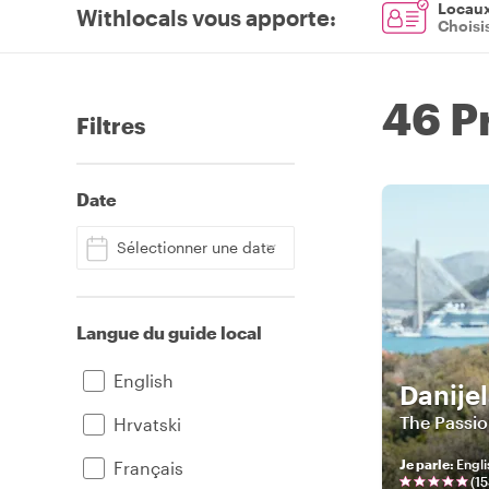
Locaux 
Withlocals vous apporte
:
Choisi
46 P
Filtres
Date
Sélectionner une date
Langue du guide local
English
Danije
The Passio
Hrvatski
Je parle
:
Engli
Français
(
15