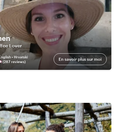
men
ffee Lover
English • Hrvatski
En savoir plus sur moi
(
287
review
s
)