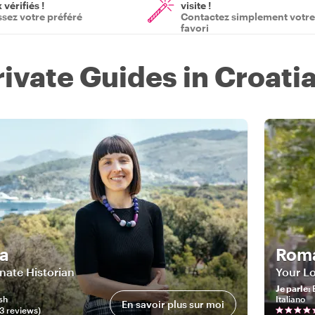
vérifiés !
visite !
ssez votre préféré
Contactez simplement votre
favori
rivate Guides in Croati
la
Rom
nate Historian
Your Lo
Je parle
:
sh
Italiano
En savoir plus sur moi
3
review
s
)