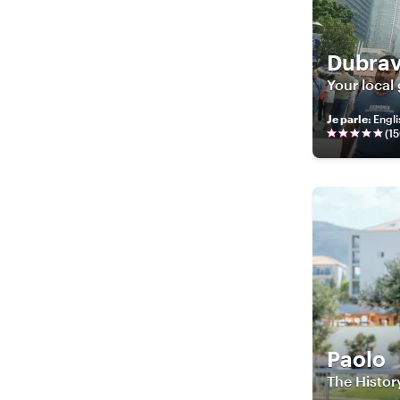
Dubra
Your local
Je parle
:
Engli
(
1
Paolo
The Histor