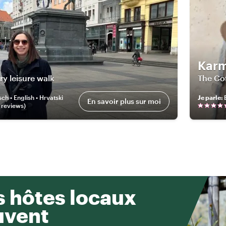
Kar
ry leisure walk
The Co
ch • English • Hrvatski
Je parle
:
En savoir plus sur moi
review
s
)
 hôtes locaux
uvent