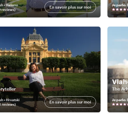
sh • Italiano
Je parle
:
En savoir plus sur moi
0
review
s
)
Vlah
ryteller
The Ad
sh • Hrvatski
Je parle
:
En savoir plus sur moi
8
review
s
)