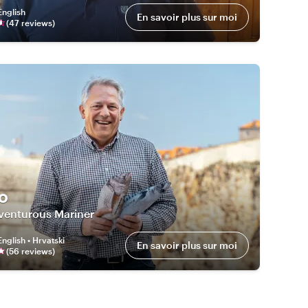
English
En savoir plus sur moi
(
47
review
s
)
o
venturous Mariner
English • Hrvatski
En savoir plus sur moi
(
56
review
s
)