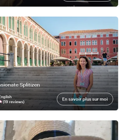
moi
a
sionate Splitizen
English
En savoir plus sur moi
(
19
review
s
)