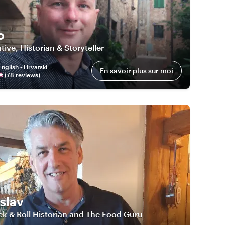
o
ative, Historian & Storyteller
English • Hrvatski
En savoir plus sur moi
(
78
review
s
)
slav
k & Roll Historian and The Food Guru