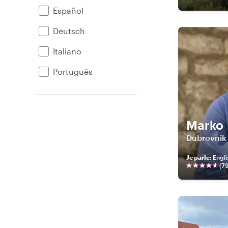
Español
Deutsch
Italiano
Português
Marko
Dubrovnik n
Je parle
:
Engli
(
7