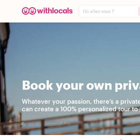
Où allez-vous ?
Book your own priva
Whatever your passion, there’s a privat
can create a 100% personalized tour to 