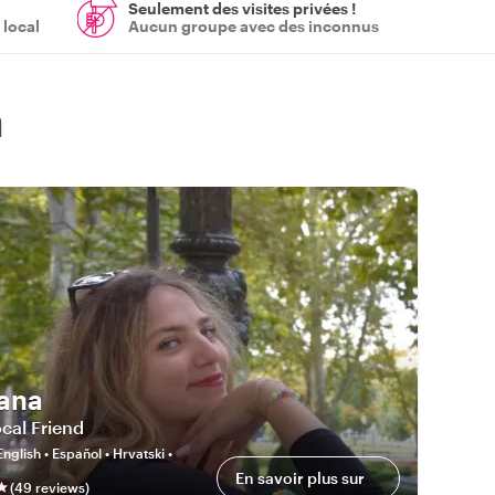
Seulement des visites privées !
 local
Aucun groupe avec des inconnus
a
ana
cal Friend
English • Español • Hrvatski •
En savoir plus sur
(
49
review
s
)