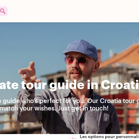
te tour guide in Croat
e guide who’s perfect for you. Our Croatia tour
match your wishes. Just get in touch!
Les options pour personnali