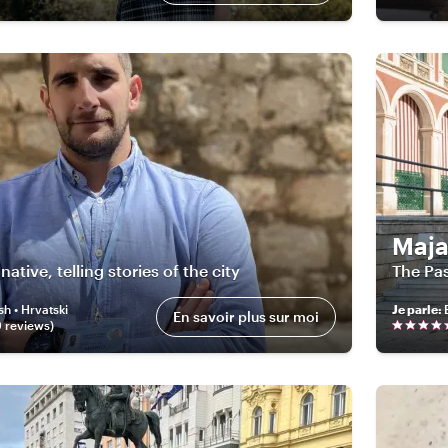
Maj
ative, telling stories of the city
The Pas
sh • Hrvatski
Je parle
:
En savoir plus sur moi
9
review
s
)