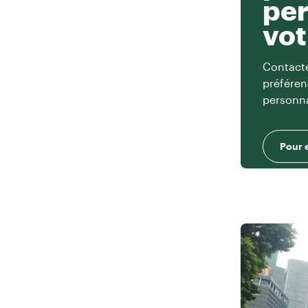
per
vot
Contacte
préféren
personna
Pour 