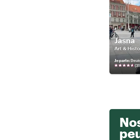
Jasna
Art & Histo
Je parle
:
Deuts
(
31
Nos
pe