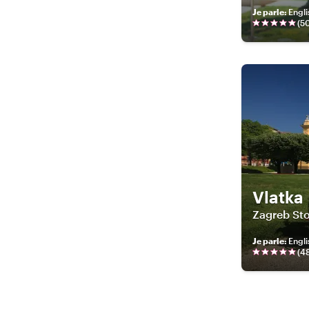
Je parle
:
Engli
(
5
Vlatka
Zagreb Sto
Je parle
:
Engli
(
4