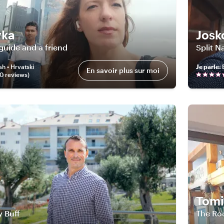
vka
Josk
 guide and a friend
Split N
sh • Hrvatski
Je parle
:
En savoir plus sur moi
50
review
s
)
Tomi
y Buff
The Roc