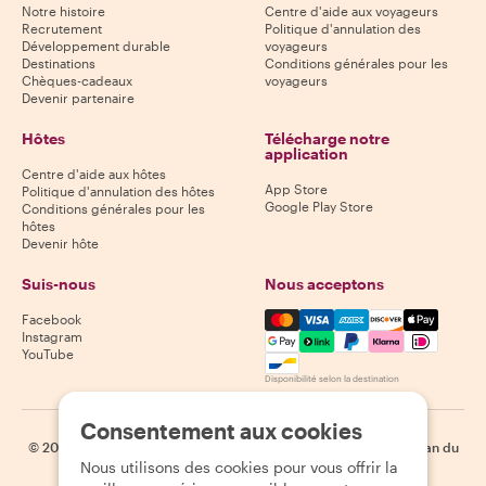
Notre histoire
Centre d'aide aux voyageurs
Recrutement
Politique d'annulation des
Développement durable
voyageurs
Destinations
Conditions générales pour les
Chèques-cadeaux
voyageurs
Devenir partenaire
Hôtes
Télécharge notre
application
Centre d'aide aux hôtes
App Store
Politique d'annulation des hôtes
Google Play Store
Conditions générales pour les
hôtes
Devenir hôte
Suis-nous
Nous acceptons
Mastercard, Visa, Amex, Di
Facebook
Instagram
YouTube
Disponibilité selon la destination
Consentement aux cookies
©
2026
Withlocals.com
|
Politique de confidentialité
|
Cookies
|
Plan du
Nous utilisons des cookies pour vous offrir la
site