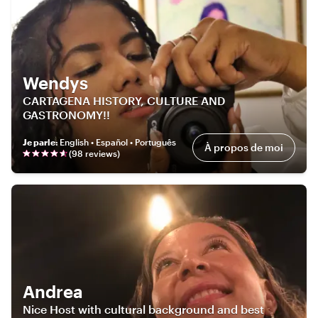
Wendys
CARTAGENA HISTORY, CULTURE AND
GASTRONOMY!!
Je parle
:
English • Español • Português
À propos de moi
(
98
review
s
)
Andrea
Nice Host with cultural background and best