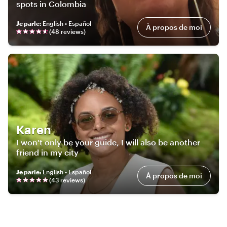
spots in Colombia
Je parle
:
English • Español
À propos de moi
(
48
review
s
)
Karen
I won't only be your guide, I will also be another
friend in my city
Je parle
:
English • Español
À propos de moi
(
43
review
s
)