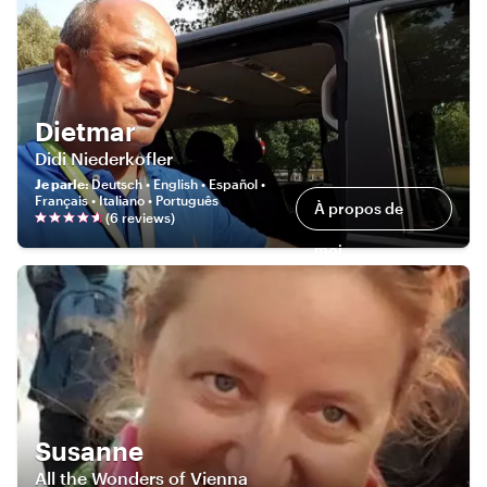
Dietmar
Didi Niederkofler
Je parle
:
Deutsch • English • Español •
Français • Italiano • Português
À propos de
(
6
review
s
)
moi
Susanne
All the Wonders of Vienna