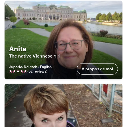
Anita
The native Viennese girl
Je parle
:
Deutsch • English
À propos de moi
(
52
review
s
)