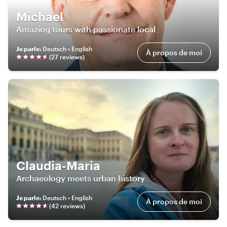
Michael
Amazing tours with passionate local
Je parle
:
Deutsch • English
À propos de moi
(
27
review
s
)
Claudia-Maria
Archaeology meets urban history
Je parle
:
Deutsch • English
À propos de moi
(
42
review
s
)