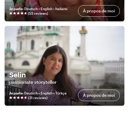
Je parle
:
Deutsch • English • Italiano
À propos de moi
(
53
review
s
)
Selin
passionate storyteller
Je parle
:
Deutsch • English • Türkçe
À propos de moi
(
31
review
s
)