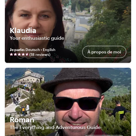
Klaudia
Your enthusiastic guide
Je parle
:
Deutsch • English
À propos de moi
(
18
review
s
)
Roman
The Everything and Adventurous Guide