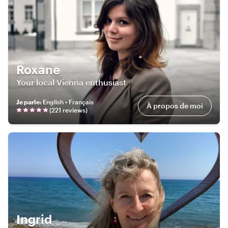
Roxane
Your local Vienna enthusiast
Je parle
:
English • Français
À propos de moi
(
221
review
s
)
Ingrid