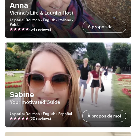
Anna
Vienna’s Life & Laughs Host
Je parle
:
Deutsch • English • Italiano •
Polski
À propos de
(
54
review
s
)
moi
Sabine
Your motivated Guide
Je parle
:
Deutsch • English • Español
À propos de moi
(
20
review
s
)