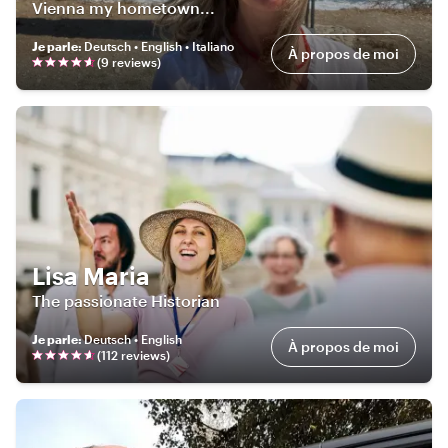
Vienna my hometown...
Je parle
:
Deutsch • English • Italiano
À propos de moi
(
9
review
s
)
Lisa Maria
The passionate Historian
Je parle
:
Deutsch • English
À propos de moi
(
112
review
s
)