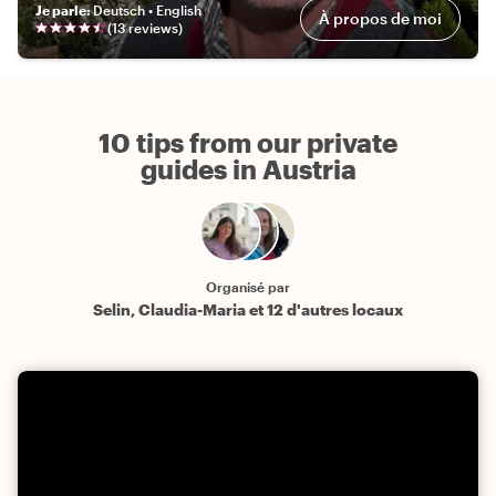
Je parle
:
Deutsch • English
À propos de moi
(
13
review
s
)
10 tips from our private
guides in Austria
Organisé par
Selin, Claudia-Maria et 12 d'autres locaux