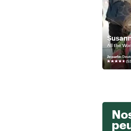
Susan
All the Wo
Je parle
:
Deuts
(
5
Nos
pe