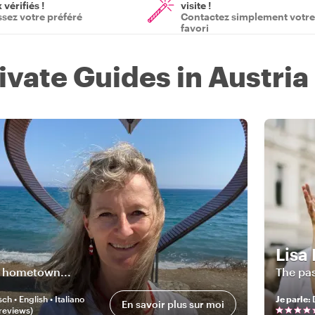
vérifiés !
visite !
ssez votre préféré
Contactez simplement votre
favori
ivate Guides in Austria
Lisa
 hometown...
The pas
ch • English • Italiano
Je parle
:
En savoir plus sur moi
review
s
)