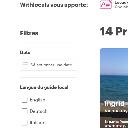
Locaux 
Withlocals vous apporte
:
Choisi
14 Pr
Filtres
Date
Sélectionner une date
Langue du guide local
English
Ingrid
Vienna my
Deutsch
Je parle
:
Deuts
Italiano
(
9