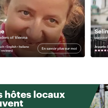
ne
Seli
nders of Vienna
passion
ch • English • Italiano
Je parle
:
En savoir plus sur moi
3
review
s
)
 hôtes locaux
uvent