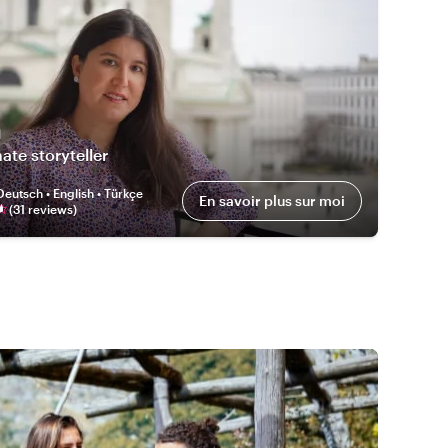
n
ate storyteller
Deutsch • English • Türkçe
En savoir plus sur moi
(
31
review
s
)