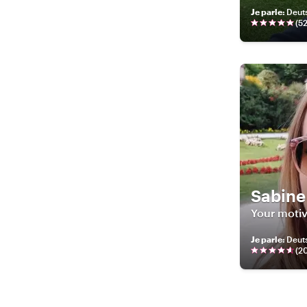
Je parle
:
Deuts
(
5
Sabine
Your moti
Je parle
:
Deuts
(
2