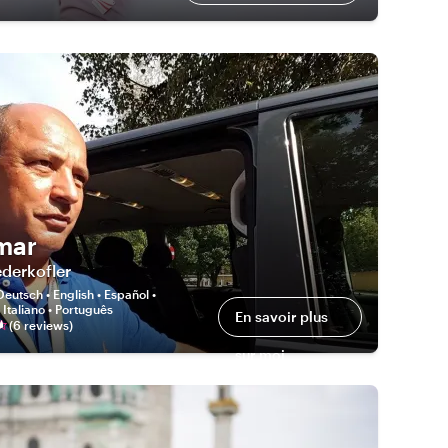
mar
ederkofler
Deutsch • English • Español •
 Italiano • Português
En savoir plus
(
6
review
s
)
sur moi