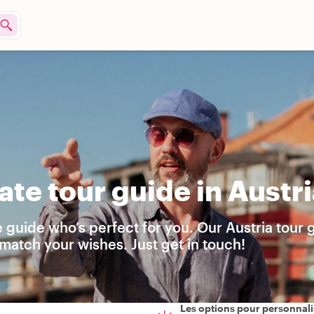
te tour guide in Austr
e guide who’s perfect for you. Our Austria tour 
match your wishes. Just get in touch!
Les options pour personnali