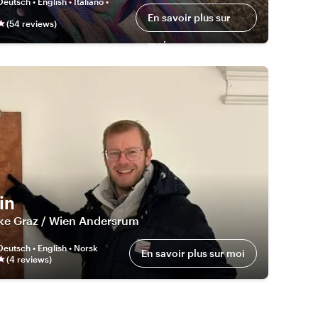
Deutsch • English • Italiano •
En savoir plus sur
(
54
review
s
)
moi
in
ke Graz / Wien Andersrum
Deutsch • English • Norsk
En savoir plus sur moi
(
4
review
s
)