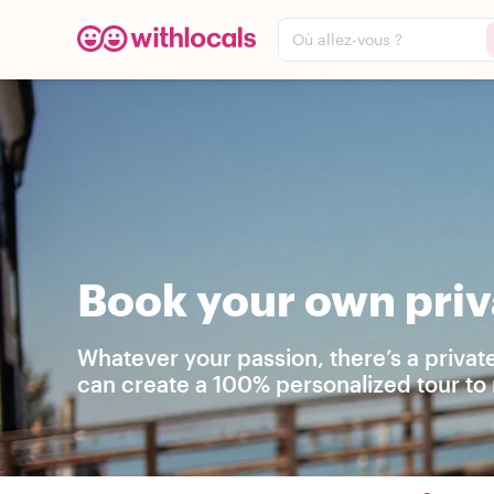
Où allez-vous ?
Book your own priva
Whatever your passion, there’s a privat
can create a 100% personalized tour to 