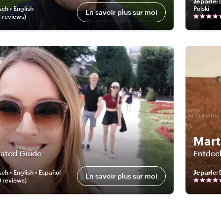
Je parle
:
ch • English
Polski
En savoir plus sur moi
2
review
s
)
Mart
vated Guide
Entdec
ch • English • Español
Je parle
:
En savoir plus sur moi
0
review
s
)