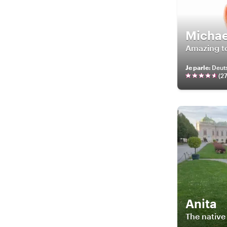
Michae
Amazing to
Je parle
:
Deuts
(
2
Anita
The native