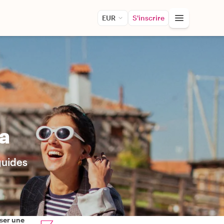
EUR
S'inscrire
ia
guides
ser une