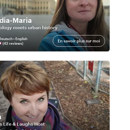
dia-Maria
ology meets urban history
Deutsch • English
En savoir plus sur moi
(
42
review
s
)
a
s Life & Laughs Host