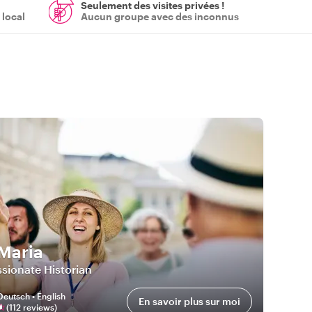
Seulement des visites privées !
 local
Aucun groupe avec des inconnus
 Maria
sionate Historian
Deutsch • English
En savoir plus sur moi
(
112
review
s
)