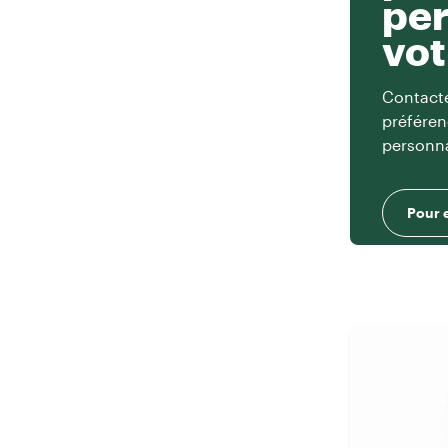
per
vot
Contacte
préféren
personna
Pour 