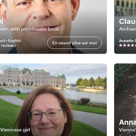
l
Clau
urs with passionate local
Archae
ch • English
Je parle
:
En savoir plus sur moi
7
review
s
)
Ann
 Viennese girl
Vienna’