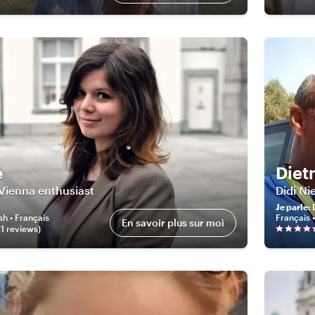
e
Diet
 Vienna enthusiast
Didi Ni
Je parle
:
sh • Français
Français •
En savoir plus sur moi
1
review
s
)