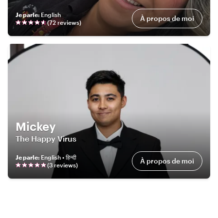
Je parle
:
English
À propos de moi
(
72
review
s
)
Mickey
The Happy Virus
Je parle
:
English • हिन्दी
À propos de moi
(
3
review
s
)