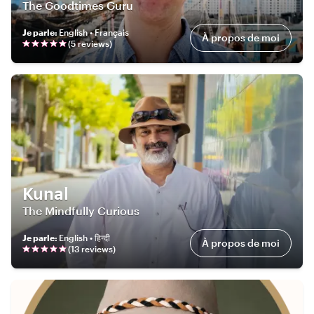
The Goodtimes Guru
Je parle
:
English • Français
À propos de moi
(
5
review
s
)
Kunal
The Mindfully Curious
Je parle
:
English • हिन्दी
À propos de moi
(
13
review
s
)