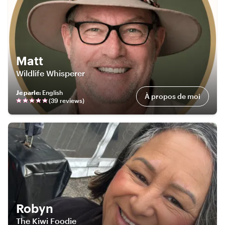
Matt
Wildlife Whisperer
Je parle
:
English
À propos de moi
(
39
review
s
)
Robyn
The Kiwi Foodie