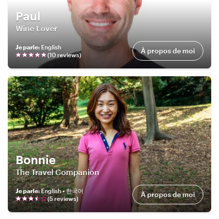
Paul
Wine Lover
Je parle
:
English
À propos de moi
(
10
review
s
)
Bonnie
The Travel Companion
Je parle
:
English • 한국어
À propos de moi
(
5
review
s
)