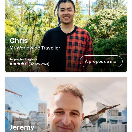
Chris
Mr Worldwide Traveller
Je parle
:
English
À propos de moi
(
32
review
s
)
Jeremy