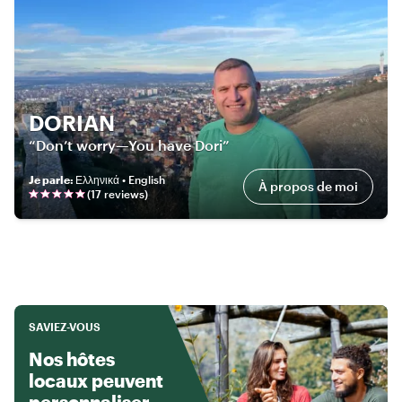
DORIAN
“Don’t worry—You have Dori”
Je parle
:
Ελληνικά • English
À propos de moi
(
17
review
s
)
SAVIEZ-VOUS
Nos hôtes
locaux peuvent