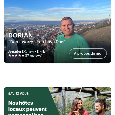
DORIAN
“Don’t worry—You have Dori”
Je parle
:
Ελληνικά • English
À propos de moi
(
17
review
s
)
SAVIEZ-VOUS
Nos hôtes
locaux peuvent