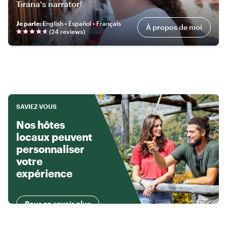
Tirana's narrator!
Je parle
:
English • Español • Français
À propos de moi
(
24
review
s
)
SAVIEZ-VOUS
Nos hôtes
locaux peuvent
personnaliser
votre
expérience
Pour en savoir plus