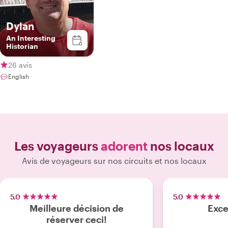
Dylan
An Interesting
Historian
26 avis
English
Les voyageurs
adorent
nos locaux
Avis de voyageurs sur nos circuits et nos locaux
5.0
5.0
Meilleure décision de
Exce
réserver ceci!