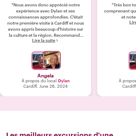
"Nous avons donc apprécié notre
"Très bon to
expérience avec Dylan et ses
comprenant que
connaissances approfondies. C'était
et note
Lir
notre première visite à Cardiff et nous
avons appris beaucoup d'histoire sur
la culture et la région. Recommande
Lire la suite
fortement! Merci Dylan!"
Angela
À propos du local
Dylan
À propos
Cardiff, June 28, 2024
Cardif
Les meilleurs excursions d'une