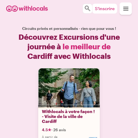
S'inscrire
Circuits privés et personnalisés - rien que pour vous !
Découvrez Excursions d'une
journée à
le meilleur de
Cardiff avec Withlocals
Withlocals à votre façon !
- Visite de la ville de
Cardiff
4.5
·
26 avis
À partir de