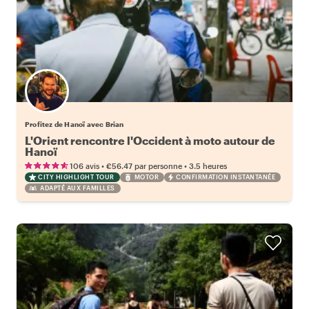
Profitez de Hanoï avec Brian
L'Orient rencontre l'Occident à moto autour de
Hanoï
•
•
106 avis
€56.47
par personne
3.5 heures
CITY HIGHLIGHT TOUR
MOTOR
CONFIRMATION INSTANTANÉE
ADAPTÉ AUX FAMILLES