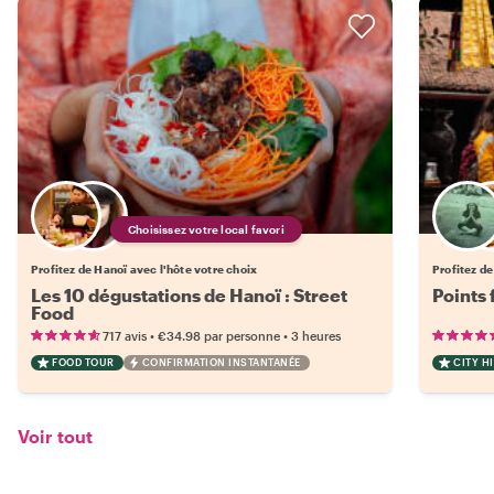
Choisissez votre local favori
Profitez de Hanoï avec l'hôte votre choix
Profitez de
Les 10 dégustations de Hanoï : Street
Points 
Food
•
•
717 avis
€34.98
par personne
3 heures
FOOD TOUR
CONFIRMATION INSTANTANÉE
CITY H
Voir tout