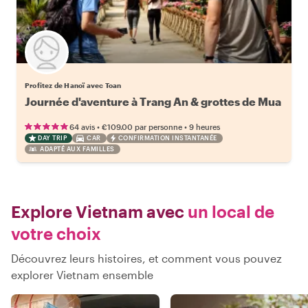
Profitez de Hanoï avec Toan
Journée d'aventure à Trang An & grottes de Mua
•
•
64 avis
€109.00
par personne
9 heures
DAY TRIP
CAR
CONFIRMATION INSTANTANÉE
ADAPTÉ AUX FAMILLES
Explore Vietnam avec
un local de
votre choix
Découvrez leurs histoires, et comment vous pouvez
explorer Vietnam ensemble