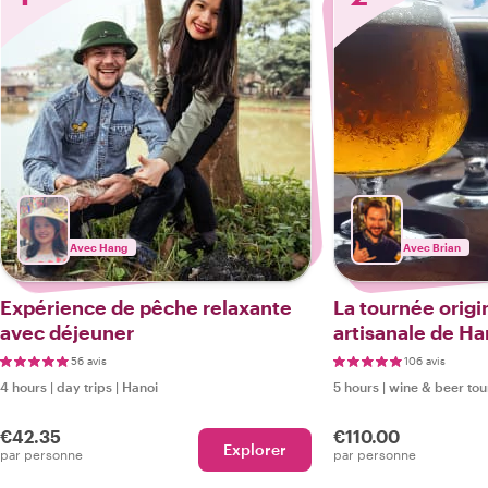
Avec Hang
Avec Brian
Expérience de pêche relaxante
La tournée origi
avec déjeuner
artisanale de Ha
56 avis
106 avis
4 hours
|
day trips
|
Hanoi
5 hours
|
wine & beer tou
€42.35
€110.00
Explorer
par personne
par personne