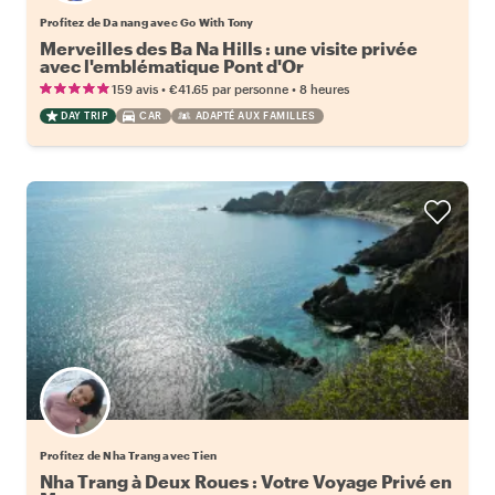
Profitez de Da nang avec Go With Tony
Merveilles des Ba Na Hills : une visite privée
avec l'emblématique Pont d'Or
•
•
159 avis
€41.65
par personne
8 heures
DAY TRIP
CAR
ADAPTÉ AUX FAMILLES
Profitez de Nha Trang avec Tien
Nha Trang à Deux Roues : Votre Voyage Privé en