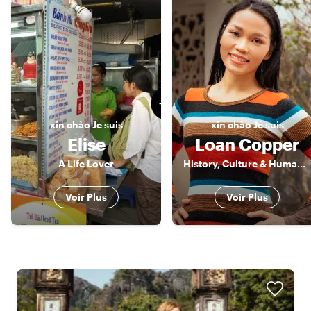
xin chào
Je suis
xin chào
Je suis
Elise
Loan Copper
A Life Lover
History, Culture & Human Stories of Vietnam
Voir Plus
Voir Plus