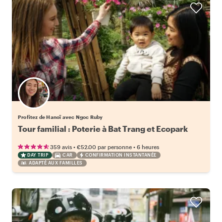
Profitez de Hanoï avec Ngoc Ruby
Tour familial : Poterie à Bat Trang et Ecopark
•
•
359 avis
€52.00
par personne
6 heures
DAY TRIP
CAR
CONFIRMATION INSTANTANÉE
ADAPTÉ AUX FAMILLES