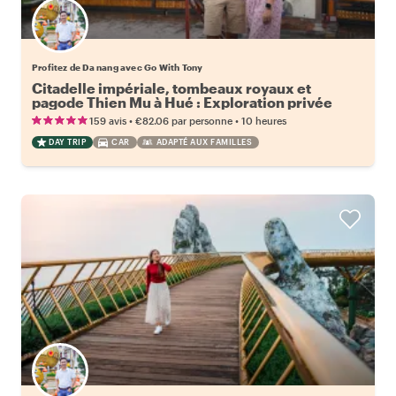
Profitez de Da nang avec Go With Tony
Citadelle impériale, tombeaux royaux et
pagode Thien Mu à Hué : Exploration privée
quotidienne
•
•
159 avis
€82.06
par personne
10 heures
DAY TRIP
CAR
ADAPTÉ AUX FAMILLES