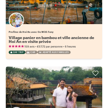
Profitez de Hoi An avec Go With Tony
Village panier en bambou et ville ancienne de
Hoi An en visite privée
•
•
159 avis
€57.72
par personne
6 heures
DAY TRIP
CAR
ADAPTÉ AUX FAMILLES