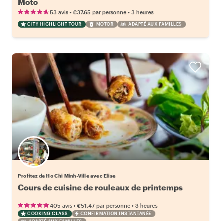
Moto
•
•
53 avis
€37.65
par personne
3 heures
CITY HIGHLIGHT TOUR
MOTOR
ADAPTÉ AUX FAMILLES
Profitez de Ho Chi Minh-Ville avec Elise
Cours de cuisine de rouleaux de printemps
•
•
405 avis
€51.47
par personne
3 heures
COOKING CLASS
CONFIRMATION INSTANTANÉE