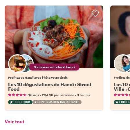
Choisissez votre local favori
Profitez de Hanoï avec l'hôte votre choix
Profitez de
Les 10 dégustations de Hanoï : Street
Les 10
Food
Ville :
•
•
716 avis
€34.98
par personne
3 heures
FOOD TOUR
CONFIRMATION INSTANTANÉE
FOOD 
Voir tout