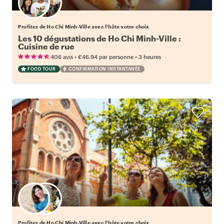
Choisissez votre local favori
Profitez de Ho Chi Minh-Ville avec l'hôte votre choix
Les 10 dégustations de Ho Chi Minh-Ville :
Cuisine de rue
•
•
406 avis
€46.94
par personne
3 heures
FOOD TOUR
CONFIRMATION INSTANTANÉE
Choisissez votre local favori
Profitez de Ho Chi Minh-Ville avec l'hôte votre choix