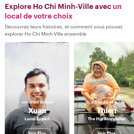
Explore Ho Chi Minh-Ville avec
un
local de votre choix
Découvrez leurs histoires, et comment vous pouvez
explorer Ho Chi Minh-Ville ensemble
xin chào
Je suis
xin chào
Je suis
Xuan
Thien
Local Expert
The Hip Storyteller
Voir Plus
Voir Plus