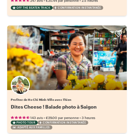
•
•
247 avis
€20.44
par personne
2.5 heures
OFF THE BEATEN TRACK
CONFIRMATION INSTANTANÉE
Profitez de Ho Chi Minh-Ville avec Thien
Dites Cheese ! Balade photo à Saigon
•
•
143 avis
€29.00
par personne
3 heures
PHOTO TOUR
CONFIRMATION INSTANTANÉE
ADAPTÉ AUX FAMILLES