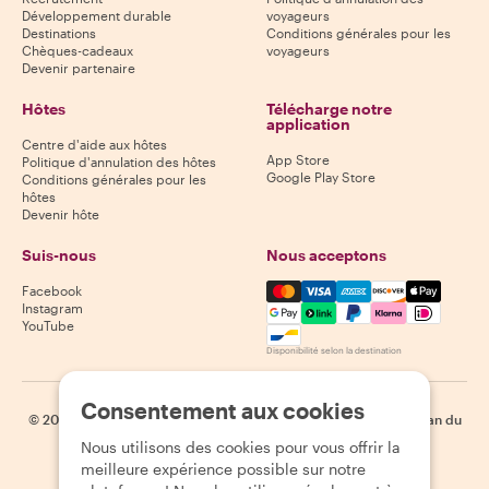
Développement durable
voyageurs
Destinations
Conditions générales pour les
Chèques-cadeaux
voyageurs
Devenir partenaire
Hôtes
Télécharge notre
application
Centre d'aide aux hôtes
App Store
Politique d'annulation des hôtes
Google Play Store
Conditions générales pour les
hôtes
Devenir hôte
Suis-nous
Nous acceptons
Mastercard, Visa, Amex, Di
Facebook
Instagram
YouTube
Disponibilité selon la destination
Consentement aux cookies
©
2026
Withlocals.com
|
Politique de confidentialité
|
Cookies
|
Plan du
site
Nous utilisons des cookies pour vous offrir la
meilleure expérience possible sur notre