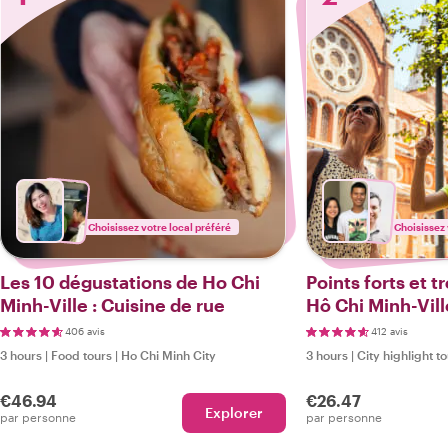
Choisissez votre local préféré
Choisissez 
Les 10 dégustations de Ho Chi
Points forts et 
Minh-Ville : Cuisine de rue
Hô Chi Minh-Vill
406 avis
412 avis
3 hours
|
Food tours
|
Ho Chi Minh City
3 hours
|
City highlight t
€46.94
€26.47
Explorer
par personne
par personne