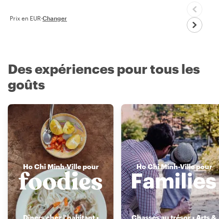
Prix en EUR
·
Changer
Des expériences pour tous les
goûts
Ho Chi Minh-Ville pour
Ho Chi Minh-Ville pour
Dîners chez l'habitant •
Chasses au trésor • Arts &