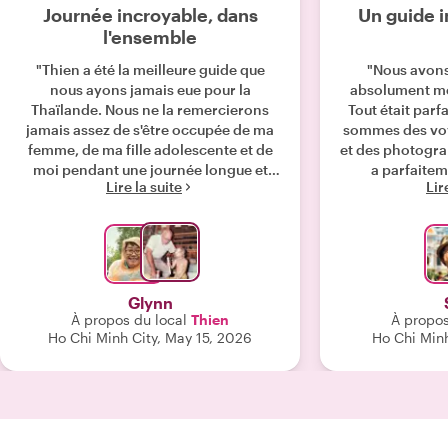
Journée incroyable, dans
Un guide i
l'ensemble
"Thien a été la meilleure guide que
"Nous avon
nous ayons jamais eue pour la
absolument me
Thaïlande. Nous ne la remercierons
Tout était parf
jamais assez de s'être occupée de ma
sommes des vo
femme, de ma fille adolescente et de
et des photogra
moi pendant une journée longue et
a parfaite
Lire la suite
Lir
aventureuse."
demande, n
capturer des
Honnêtement, r
chercher ai
mai
Glynn
À propos du local
Thien
À propos
Ho Chi Minh City, May 15, 2026
Ho Chi Minh