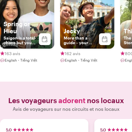
Spring or
Hieu
Jecky
Th
Saigon is a total
More than a
The
chaos but you
guide – your
Stor
are at peace with
storyteller & local
me.
friend in Vietnam
163 avis
162 avis
800
English・Tiếng Việt
English・Tiếng Việt
Eng
Les voyageurs
adorent
nos locaux
Avis de voyageurs sur nos circuits et nos locaux
5.0
5.0